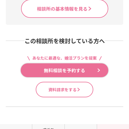
てくださり、クオリティー高い美し
相談所の基本情報を見る
い一粒のダイヤモンドと「出逢い」
ました。銀座ダイヤモンドシライシ
｜婚約指輪や結婚指輪の日本初の専
門店(diamond-shiraishi.jp)ソエル
デザインでは婚約指輪、結婚指輪の
この相談所を検討している方へ
お求めにご優待していますので、ぜ
ひお気軽にご相談ください。男性の
苦手とするお買い物に同行して、良
あなたに最適な、婚活プランを提案
いものをお求めやすくご提供できる
ようにサポートしています。さぁ、
無料相談を予約する
会員様には成婚退会まであと少し、
しっかりサポートしますよ～♪
資料請求をする