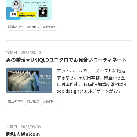
き、初心を忘れず！結婚したい方の
め！お問合せはこちら↓ https://soe
良い所を引き出し、一人でも多く素
l-d.com こんばんは、代表の中川美
敵なご成婚に繋がる出会いのお手伝
奈子です。 いきなりですが、ソエル
いをしていきます。／ ぜひ一緒に、
デザイン1号（私）は、婚活男性のサ
婚活のコツ
自分磨き
男性向け
自分磨きしながら 出逢いをたのしみ
ポートに自信があります！先週末か
ましょう＼
らの3連休も男性会員様のお見合いと
交際サポートで嬉しい成果を感じて
いました。新規会員様の初めてのお
投稿日：2023/09/10
見合いから交際に発展したケースも
男の婚活★UNIQLOユニクロでお見合いコーディネート
♥＾＾私が会員様にどんなアドバイ
アットホームでリーズナブルに婚活
スをするかと言うと・・・今すぐで
するなら、東京日本橋、銀座から全
きる！女性に好かれる為の習慣作
国対応可能、IBJ単独加盟結婚相談所
り、基本中の基本5選 ↓↓ http://so
soeldesignソエルデザインがおすす
eldesign669.blog.fc2.com/blog -e
め！お問合せはこちら↓ https://soe
ntry-248.html
婚活のコツ
自分磨き
男性向け
l-d.com こんばんは、代表の中川美
奈子です。 先日の会員様サポートで
は、お見合い用の洋服コーディネー
ト、買い物同行しました今回はUNIQ
投稿日：2023/09/06
LOユニクロさんでさせて頂きました
趣味人Welcom