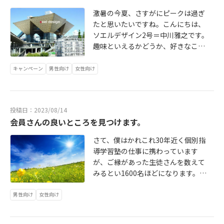
よ正直に言いますと、男性会員様に
はファッションに疎い方も多く＾
激暑の今夏、さすがにピークは過ぎ
＾；残念に感じることがあり、私達
たと思いたいですね。こんにちは、
はすすんでアドバイスしています。
ソエルデザイン2号＝中川雅之です。
だって、お見合いでもデートでもお
趣味といえるかどうか、好きなこと
相手に与える印象が良くないと交際
やものはいくつかありまして、少し
にはなりません。人の第一印象はわ
ばかり鉄っちゃんです。鉄好き～鉄
キャンペーン
男性向け
女性向け
ずか3〜5秒ほどで決まるともいわれ
道趣味～には種類があります。聞い
ています。その5秒で好印象を残せな
たことあると思いますが、乗るのが
いと勝てないのです。お見合い必勝
好きだったり、一部問題になってい
投稿日：2023/08/14
法として、外見を磨くまずはコレで
るのが残念ですが撮影好き、鉄道で
会員さんの良いところを見つけます。
しょう！ソエルデザインブログでも
の旅好き、音が好き・・・。で、私
書きました↓ http://soeldesign669.
はどのジャンルかというと模型でご
さて、僕はかれこれ30年近く個別指
blog.fc2.com
ざいます。鉄道模型とそれに関係す
導学習塾の仕事に携わっています
るジオラマ作りなど。画像はその暑
が、ご縁があった生徒さんを数えて
さもピークだった8月半ばのビックサ
みるとい1600名ほどになります。一
イト、そこが会場となった国際鉄道
人ひとり勉強以外に光る面を見つけ
模型ショウ。
て、長所として指摘してあげること
男性向け
女性向け
もしてきました。受験における面接
や自己推薦文などのアドバイスをす