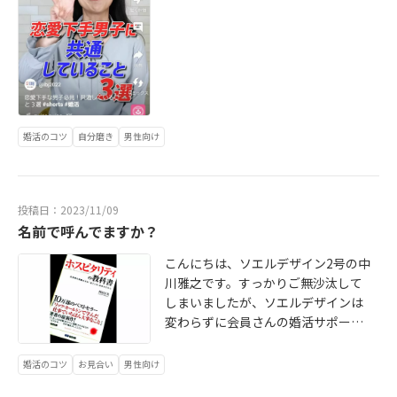
ています。参考にして頂けたら幸い
です。結婚はIBJYouTubeショート動
です。「女性にちょっと気が利いた
画公開されました。人生初のYouTub
プレゼントができるかどうか！」そ
e撮影の機会を頂き貴重な体験でし
れがモテる男への近道でもあります
た。ありがとうございます。その動
＾＾ソエルデザインではそんな婚活
画はこちら↓↓ https://www.youtu
のコツもお伝えし、会員様と一緒に
be.com/shorts/NzK2pNPXCjg 恋愛
考えていきます♪
下手な男子必見！共通していること
婚活のコツ
自分磨き
男性向け
３選 ぜひご覧ください。ソエルデザ
インは恋愛下手男子のサポートが得
意です！女性にどう関わればいいの
かがわからない結婚はしたいけど彼
投稿日：2023/11/09
女いない歴、長い。など、考えると
名前で呼んでますか？
落ち込むかもしれないけど安心して
こんにちは、ソエルデザイン2号の中
ください。そういう人は意外と多い
川雅之です。すっかりご無沙汰して
ですよ＾＾今さら出逢いってあるの
しまいましたが、ソエルデザインは
かな？ひとりで婚活は難しいよな、
変わらずに会員さんの婚活サポート
と思う人恋愛ごとが苦手な男性の傾
に励んでおります。さて、今回は基
向から対策も一緒に考えていきます
本中の基本のこと。「ホスピタリテ
結婚相談所の敷居は高くない＾＾♪
婚活のコツ
お見合い
男性向け
ィの教科書」これはずいぶん前に読
大丈夫です