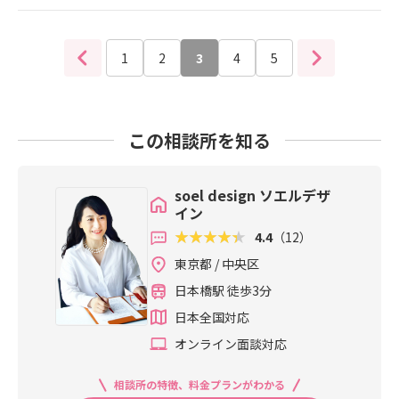
す。受付窓口でお受け取りになる時
しました。サプライズでのプロポー
は、本人確認書類が必要になります
ズ、その時に婚約指輪を準備した
（運転免許証・パスポートなど）・
1
2
い！ との、熱い想いをうけてお手伝
3
4
5
発行手数料は？1通300円前後です・
いしてきましたー♪男性はジュエリ
独身証明書コンビニで受け取れる？
ーショップに行き慣れていない人が
現在のところは受け取れません。す
ほとんどではないでしょうか！？
こし日にちがかかりますが郵送でも
この相談所を知る
（行き慣れている、と言うのも少々
取り寄せ可能、役所のホームページ
複雑ですが＾＾；）好きな女性の為
などからご確認ください。 ★尚この
に指輪を選びたいプロポーズの時に
7月からIBJで「独身証明書取得代行
soel design ソエルデザ
ちゃんと渡したいと、お考えだった
サービス」が始まりました。面倒な
イン
会員様きっとお相手の女性には一生
手続きはなく、オンラインで完結、
の思い出になるからぜひ、じゃじゃ
4.4
（12）
簡単お手軽に取得が可能になったよ
ーんと、パカッ♡と、キラリーン☆
うです。日本全国どこでも対応可会
東京都 / 中央区
と渡してください。と、あまりにワ
員様には通常料金定価3,600円⇒IBJ
日本橋駅 徒歩3分
クワクで効果音ばかりの私でしたが
限定価格：1通2,600円（税込） で対
＾＾；会員様の大切な日のお手伝い
日本全国対応
応できるようになったとのこと■お
ができて、幸せのお裾分け頂いた気
問合せはこちらから https://soel-d.c
オンライン面談対応
分でした。訪れたのは、銀座ダイヤ
om/inquiry
モンドシライシ柏店、こちらでご予
相談所の特徴、料金プランがわかる
算とご希望にあわせて丁寧に対応し