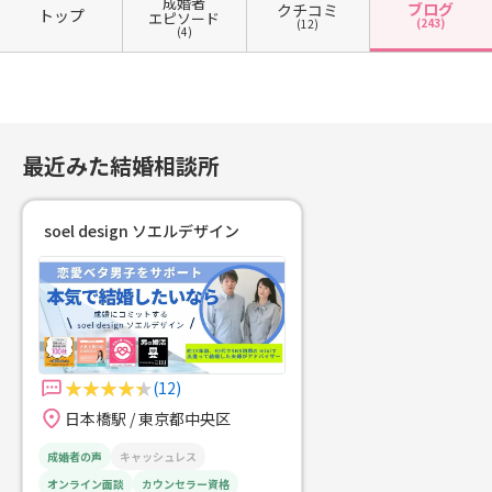
成婚者
ブログ
クチコミ
トップ
エピソード
(243)
(12)
(4)
最近みた結婚相談所
soel design ソエルデザイン
(12)
日本橋駅 / 東京都中央区
成婚者の声
キャッシュレス
オンライン面談
カウンセラー資格