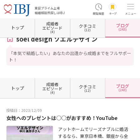
東証プライム上場
結婚相談所探しはIBJ
閲覧履歴
キープ
メニュー
成婚者
ブログ
クチコミ
ホーム
東京都の結婚相談所
東京都中央区
東京都中央区日本橋
soel design ソエル
トップ
エピソード
(243)
(12)
(4)
soel design ソエルデザイン
「本気で結婚したい」あなたの出逢から成婚までをフルサポー
ト！
成婚者
ブログ
クチコミ
トップ
エピソード
(243)
(12)
(4)
投稿日：2023/12/09
女性へのプレゼントは○○がおすすめ！YouTube
アットホームでリーズナブルに婚活
するなら、東京日本橋、銀座から全