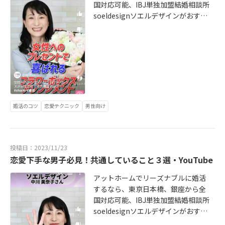
国対応可能、IBJ単独加盟結婚相談所
soeldesignソエルデザインがおすす
め！こんばんは、代表の中川美奈子
です。前回のブログでも書かせて頂
きました「結婚はIBJ」のYouTubeシ
ョート動画ですが実は・・・第2弾も
公開されています（汗）また今回は
手前味噌ながら、自作のフラワーア
レンジメントを持参し撮影して頂き
ました。私がお花の教室も主宰して
婚活のコツ
恋愛テクニック
男性向け
おり★お花の教室HP https://www.f-
minajouet.com そんなことか
ら・・・女性へのプレゼントは「フ
投稿日：2023/11/23
ラワーボックス」がおすすめ！ htt
恋愛下手な男子必見！共通していること３選・YouTube
ps://www.youtube.com/shorts/1R2
05uTWxwk クリスマスにむけて男性
アットホームでリーズナブルに婚活
陣はプレゼントを何にしよう、と考
するなら、東京日本橋、銀座から全
えている方も多いのではないでしょ
国対応可能、IBJ単独加盟結婚相談所
うか。今回の動画では「フラワーボ
soeldesignソエルデザインがおすす
ックスとは」何か、からお伝えてし
め！こんばんは、代表の中川美奈子