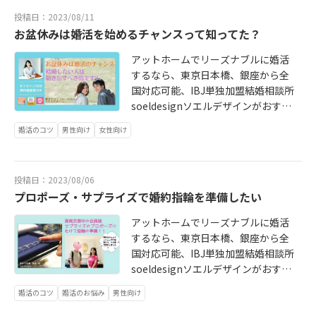
るのも仕事だからです。ちなみにソ
投稿日：2023/08/11
エルデザインのナンバー1である相方
お盆休みは婚活を始めるチャンスって知ってた？
＝中川美奈子は、フラワーレッスン
の教室主宰を通じて500名以上の方
アットホームでリーズナブルに婚活
に指導をしており、そういったお花
するなら、東京日本橋、銀座から全
のお稽古でも、生徒さんのセンスの
国対応可能、IBJ単独加盟結婚相談所
良いところを伸ばす、そんなことを
soeldesignソエルデザインがおすす
意識しているそうです。いつの間に
め！こんばんは、代表の中川美奈子
か僕たちは、人と接する仕事を通じ
婚活のコツ
男性向け
女性向け
です。 いきなりですが、「独身証明
て人様の良いところを見つけるとい
書」ってご存知ですか？そんなもの
うことをしてきたようです。それは
があるの？！って、仰る方も多いと
この結婚相談所の仕事でもぜひ活か
投稿日：2023/08/06
思います。これはその人が現在結婚
したいと思いますし、そのつもりで
プロポーズ・サプライズで婚約指輪を準備したい
していないことを証明するもので、
常に会員さんと接しています。夫婦
きちんとした婚活をする為には必要
アットホームでリーズナブルに婚活
でやることで、異性の視点からも会
な書類です。・どこで取得できるの
するなら、東京日本橋、銀座から全
員さんの魅力的な面を見つけていく
か？本籍地のある市区町村の役所で
国対応可能、IBJ単独加盟結婚相談所
のはソエルデザインの特徴のひとつ
発行されます。※住民票のある市区
soeldesignソエルデザインがおすす
です。
町村の役所ではありません。なの
め！こんばんは、代表の中川美奈子
で、お盆休みにご実家へ帰省した折
婚活のコツ
婚活のお悩み
男性向け
です。先日男性会員様の交際サポー
に取得されることをおすすめしま
トで婚約指輪を見に行くのにご一緒