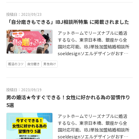
んだ本です。以前携わっていた仕事
において、ホスピタリティを取り入
投稿日：2023/09/23
れようと継続的に研修を受けた時期
「自分磨きもできる」IBJ相談所特集 に掲載されました
がありました。そういった研修は大
嫌いな僕であっても、お客様に対し
アットホームでリーズナブルに婚活
てちょっとした気遣いをすることの
するなら、東京日本橋、銀座から全
大切さはその後も活かされていると
国対応可能、IBJ単独加盟結婚相談所
思います。婚活している当事者さん
soeldesignソエルデザインがおすす
同士はどちらかがお客様という立場
め！お問合せはこちら↓ https://soe
ではないのですが、少し通じるもの
婚活のコツ
自分磨き
男性向け
l-d.com こんにちは、代表の中川美
があるようです。婚活におけるホス
奈子です。 ソエルデザインはIBJの
ピタリティは心遣いが中心というこ
エリアページにて「自分磨きもでき
とでしょうか。
る」相談所特集 に掲載されました外
投稿日：2023/09/19
見のプロデュースだけでなく内面も
男の婚活★今すぐできる！女性に好かれる為の習慣作り
印象アップしてもらえるような希少
5選
性が高いサポートができている。
と、全国のIBJ結婚相談所4,020社中
アットホームでリーズナブルに婚活
の（2023年8月時点）170件に掲載さ
するなら、東京日本橋、銀座から全
れました。 https://www.ibjapan.co
国対応可能、IBJ単独加盟結婚相談所
m/area/tokyo/38935/ 今後も引き続
soeldesignソエルデザインがおすす