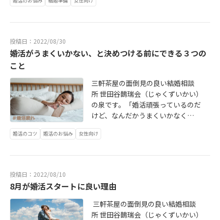
婚活のお悩み
結婚準備
女性向け
ドワゴン井戸田と、おめでたいニュ
ースが続く中で、気になったのがり
ゅうちぇるカップルの離婚報道で
す。 離婚、といっても、別々に生き
投稿日：2022/08/30
る選択をしたわけではないようで
婚活がうまくいかない、と決めつける前にできる３つの
す。 以下、お二人のインスタグラム
こと
投稿からの引用です りゅうちぇるさ
ん「これからは"夫"と"妻"ではな
三軒茶屋の面倒見の良い結婚相談
く、人生のパートナー、そしてかけ
所 世田谷鵲瑞会（じゃくずいかい）
がえのない息子の親として、家族で
の泉です。「婚活頑張っているのだ
人生を過ごしていこうね。という形
けど、なんだかうまくいかなく
になりました。もちろん、今まで通
て、、。」 オンラインパーティーに
り家族で暮らします」 ぺこさん「り
婚活のコツ
婚活のお悩み
女性向け
参加前にそんなお悩みを打ち明けて
ゅうちぇるとは ''夫'' と ''妻''、いわ
くれていた30代のHさん。気分転換
ゆる夫婦というかたちではなく、こ
を兼ねて参加くださった結果は 参加
れからは人生のパートナーとして家
男性4名全員から「もう一回会いたい
投稿日：2022/08/10
族として、愛する息子の父親母親と
です！」と、女性1番人気さんでした
8月が婚活スタートに良い理由
して、新しい家族のかたちで過ごし
ていくことになりました。」 「りゅ
三軒茶屋の面倒見の良い結婚相談
うちぇるの決断や勇気は生半可なも
所 世田谷鵲瑞会（じゃくずいかい）