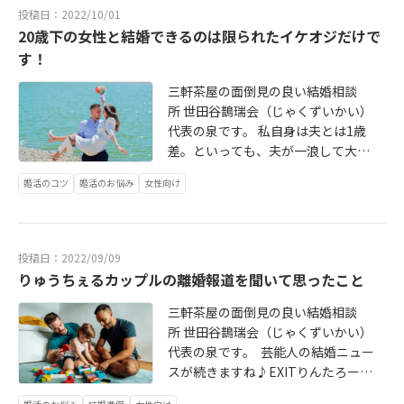
カウントさせられた！」なんて経験
投稿日：2022/10/01
のある方もいらっしゃるのでは？ 棚
20歳下の女性と結婚できるのは限られたイケオジだけで
卸を実施する側からすると、「大き
す！
な差異があったらどうしよう」と内
心不安なものでした。この棚卸作
三軒茶屋の面倒見の良い結婚相談
業、小さい差異をそのままにしてお
所 世田谷鵲瑞会（じゃくずいかい）
くと、1年2年たったら、巨大になり
代表の泉です。 私自身は夫とは1歳
すぎて、全く原因不明になってしま
差。といっても、夫が一浪して大学
うのです。これ、自分についても同
に入っているので、同級生同士で
じこと。 「私、このままでいいのか
婚活のコツ
婚活のお悩み
女性向け
す。そのため、子供の頃のテレビの
な」「あれ、もうじき40代だ」 その
話は共通だし、せいぜい地方差があ
小さい違和感が、日々忙殺されてい
るくらい。友達夫婦の典型です。
るうちに、「まあいいや」「なんと
投稿日：2022/09/09
かなっているし」と見ないふりをし
りゅうちぇるカップルの離婚報道を聞いて思ったこと
続けると、、、 解決が難しくなりま
す。 そして、最後は「なかったこと
三軒茶屋の面倒見の良い結婚相談
にしよう！」と重い蓋をしてしまう
所 世田谷鵲瑞会（じゃくずいかい）
ことになるのです。
代表の泉です。 芸能人の結婚ニュー
スが続きますね♪EXITりんたろーさ
ん、ノンスタイル井上さん、スピー