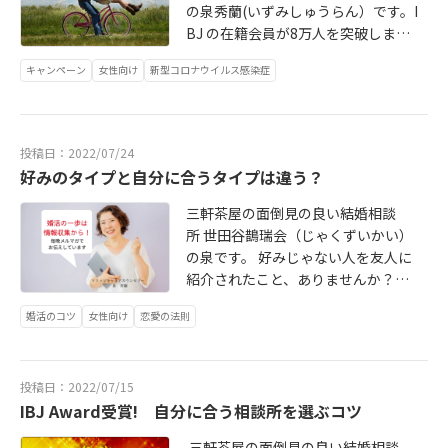
のじゃないんだと示すためにも、戸
の泉秀蘭(いずみしゅうらん）です。I
籍上でも、夫婦ではなくしても家族
BJ の在籍会員が8万人を突破しまし
という枠にいられるよう、今最善の
た！いま、この瞬間に、「本気で結
方法を見つけて進めようとしている
キャンペーン
女性向け
新型コロナウイルス感染症
婚したい」と動いている人が8万人も
ところです。」 これ、我が家の状況
いるんです。成婚退会した方は含ん
とほぼ同じ。 私は「自分の姓を変え
でいません！！ ちなみにIBJでの在
たくない」という想いがあり、日本
籍人数の変化は、 2019年12月64,52
投稿日：2022/07/24
では夫婦別姓が認められないなか
0人2020年12月67,512人2021年12月
好みのタイプと自分に合うタイプは違う？
で、夫と息子を家族として、自分の
75,191人2022年7月 80,296人 入会者
姓を保つために、 一度入籍して出生
が増え続けています！ きっかけの一
三軒茶屋の面倒見の良い結婚相談
届を受理してもらったあとに離婚し
つが、コロナ禍です。
所 世田谷鵲瑞会（じゃくずいかい）
ています。 まさに、りゅうちぇるカ
の泉です。 好みじゃない人を友人に
ップル同様に「離婚しても家族であ
紹介されたこと、ありませんか？
り、3人で住んでいる」状況で
「私の好み全然わかってない！」 コ
す。 ネット記事への書き込みをみて
婚活のコツ
女性向け
恋愛の法則
レ、もったいないです！ 第三者から
いると、圧倒的に批判ばかり。 事実
みて「合うかも？」は意外と真実だ
婚への批判だったり、離婚して同居
ったりします。なぜなら、自分の選
はありえない、だったり。 りゅうち
投稿日：2022/07/15
択だと、外見の好み比重が高かった
ぇるさんの場合は、ご本人は明言し
IBJ Award受賞! 自分に合う相談所を選ぶコツ
りするので、本質を見逃しがちだか
ないし、する必要もないのだけれ
らです。 人の性格分け方にはいろい
ど、男性”であることに違和感を感じ
三軒茶屋の面倒見の良い結婚相談