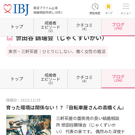
東証プライム上場
結婚相談所探しはIBJ
閲覧履歴
キープ
メニュー
成婚者
ブログ
クチコミ
ホーム
東京都の結婚相談所
東京都世田谷区
世田谷 鵲瑞会（じゃくずいかい）
カウン
トップ
エピソード
(296)
(4)
(2)
世田谷 鵲瑞会（じゃくずいかい）
東京・三軒茶屋｜ひとりにしない、働く女性の婚活
成婚者
ブログ
クチコミ
トップ
エピソード
(296)
(4)
(2)
投稿日：2022/12/29
育った環境は関係ない！？『自転車屋さんの高橋くん』
三軒茶屋の面倒見の良い結婚相談
所 世田谷鵲瑞会（じゃくずいか
い） 代表の泉です。 偶然みた深夜ド