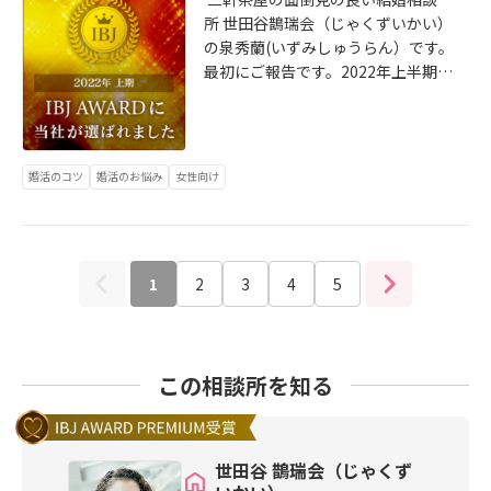
ろありますが、私が扱う”性格診
ていそうな方。それなのに、”夫””父
所 世田谷鵲瑞会（じゃくずいかい）
断”では、５つに分類していま
親”像を期待されるのがつらかったの
の泉秀蘭(いずみしゅうらん）です。
す。 １リーダーシップが苦手、つい
かなと想像しています。 ネット記事
最初にご報告です。2022年上半期、I
てくタイプ２自己主張がはっきりで
を見ていると、「伝統的な家庭像」
BJAwardを受賞しました！！これ
きる、リーダータイプ３協調性が高
がまだまだ強いことを実感させら
は、IBJ加盟の約3000社の中から、2
く、誰からも好かれる良い人タイプ
れ、私も自分が気づいていないだけ
022年1〜6月の半年間において、ご
４計画性がある、堅実なタイプ５目
で肩身が狭いことを思い知らされま
入会・成婚サポートや貢献度などの
立つことが好き、華があるタイプ 相
婚活のコツ
婚活のお悩み
女性向け
す。
実績に対して送られるものです。 気
性的には、 ♢「似たもの同士」だか
を引き締めて、下半期も引き続き頑
らうまくいく３、４、５同士 ♢「正
張ります！ 私が結婚相談所を始めた
反対」だからうまくいく１＆２ ♢
のは、「自分が独身だったら絶対使
「補完しあえる」からうまくいく３
1
2
3
4
5
いたい！」と思ったから。婚活未経
＆５、２＆３２＆４ となります。
験の私が実態を知らなかったよう
に、まだまだ知らない人が多いは
ず。 お人柄は素晴らしいのに、出会
この相談所を知る
いのチャンスがないだけでパートナ
ーがいないなんてもったいなさすぎ
る！！と強く思ったからです。 婚活
知識ゼロから学び、わかったことは
世田谷 鵲瑞会（じゃくず
♦️結婚相談所、といっても実態は