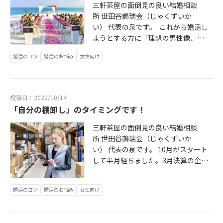
しあえる」からうまくいく３）「似
三軒茶屋の面倒見の良い結婚相談
たもの同士」だからうまくいく
所 世田谷鵲瑞会（じゃくずいか
い） 代表の泉です。 これから婚活し
ようとする方に「理想の男性像、希
望のイメージはありますか？」と聞
婚活のコツ
婚活のお悩み
女性向け
くと、「特にないです」「普通の人
ならば」なんて回答が多いように感
じています。 女性から男性への希望
条件として、「三高」という言い方
投稿日：2022/10/14
が言われていた時代がありまし
「自分の棚卸し」のタイミングです！
た。 背が高い年収が高い学歴が高
い の３つです。 みなさん奥ゆかしい
三軒茶屋の面倒見の良い結婚相談
ので、「私は三高の男性が希望で
所 世田谷鵲瑞会（じゃくずいか
す！」とは言いませんが、 「自分が
い） 代表の泉です。 10月がスタート
162cmあるから、ヒールはいても自
して半月経ちました。3月決算の企業
分より高いほうが」「自分の年収よ
にお勤めだったり、官公庁でも10月
りは、高いほうが」「自分が大学卒
から下期スタートですよね。私は長
婚活のコツ
婚活のお悩み
女性向け
だから、まあ同じくらいかな」 と、
らくメーカーで物流関係の仕事をし
ご本人は認識していなくても結局
ていたので、9月末といえば、棚
「三高」なことも。
卸。 「朝早くから倉庫に行かされて