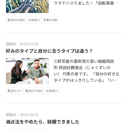
ラマでハマりました！『自転車屋さ
んの高橋くん』。テレビ東京での放
送は終了してしまいましたが、Netfl
婚活のお悩み
女性向け
恋愛の法則
ixでディレクターズカット版がみら
れるそうです！ 同名漫画が原作の内
気なアラサー女子とイケメン年下ヤ
ンキーカップルのお話です。 いまさ
投稿日：2022/11/25
らヤンキーもの？と思いましたが、
好みのタイプと自分に合うタイプは違う？
このヤンキー高橋くんが、かなりの
イイ男です！
三軒茶屋の面倒見の良い結婚相談
所 世田谷鵲瑞会（じゃくずいか
い） 代表の泉です。 「自分の好きな
タイプがはっきりしている」「いつ
も同じ終わり方をしている」 こんな
婚活のコツ
婚活のお悩み
女性向け
方、選ぶお相手から見直したほうが
良いです！なぜなら、恋愛での好み
のタイプが結婚相手向いているとは
限らないからです。 相性の良いパタ
投稿日：2022/10/31
ーンは以下の３通りです。 １）「正
減点法をやめたら、結婚できました
反対」だからうまくいく２）「補完