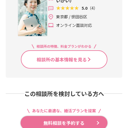
いかい）
様々♦️仕組みが意外とわかりにく
5.0
（4）
い ということ。 そして、実際に自分
が結婚相談所を開所し、多くの方に
東京都 / 世田谷区
出会う中で感じたのは、♦️結婚相談
オンライン面談対応
所選びを間違えた方が多い♦️結婚相
談所のサービス形態を知らずに契約
している方が多い ことです。
相談所の特徴、料金プランがわかる
相談所の基本情報を見る
この相談所を検討している方へ
あなたに最適な、婚活プランを提案
無料相談を予約する