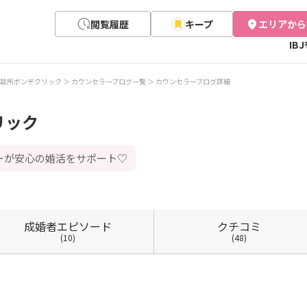
閲覧履歴
キープ
エリアから
IB
談所ボンデクリック
カウンセラーブログ一覧
カウンセラーブログ詳細
リック
ーが安心の婚活をサポート♡
成婚者
エピソード
クチコミ
(10)
(48)