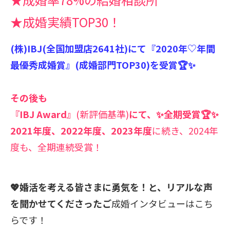
★成婚実績TOP30！
(株)IBJ(全国加盟店2641社)にて『2020年♡年間
最優秀成婚賞』(成婚部門TOP30)を受賞🏆✨
その後も
『IBJ Award』
(新評価基準)
にて、✨全期受賞🏆✨
2021年度、
2022年度、
2023年度
に続き、2024年
度
も、全期連続受賞！
💖婚活を考える皆さまに勇気を！と、リアルな声
を聞かせてくださったご
成婚インタビューはこち
らです！