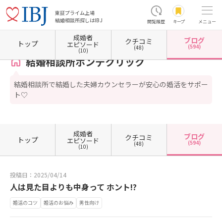
東証プライム上場
結婚相談所探しはIBJ
閲覧履歴
キープ
メニュー
成婚者
ブログ
クチコミ
ホーム
東京都の結婚相談所
東京都千代田区
東京都千代田区有楽町
結婚相談所ボンデ
トップ
エピソード
(594)
(48)
(10)
結婚相談所ボンデクリック
結婚相談所で結婚した夫婦カウンセラーが安心の婚活をサポー
ト♡
成婚者
ブログ
クチコミ
トップ
エピソード
(594)
(48)
(10)
投稿日：2025/04/14
人は見た目よりも中身って ホント!?
婚活のコツ
婚活のお悩み
男性向け