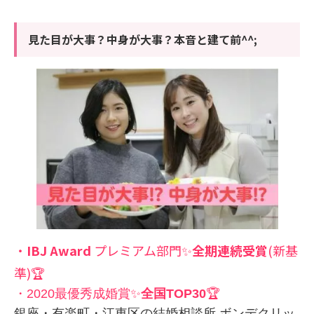
見た目が大事？中身が大事？本音と建て前^^;
・
IBJ Award
プレミアム部門✨
全期連続受賞
(新基
準)
🏆
・2020最優秀成婚賞✨
全国TOP30
🏆
銀座・有楽町・江東区の結婚相談所 ボンデクリッ