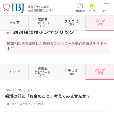
東証プライム上場
結婚相談所探しはIBJ
閲覧履歴
キープ
メニュー
成婚者
ブログ
クチコミ
ホーム
東京都の結婚相談所
東京都千代田区
東京都千代田区有楽町
結婚相談所ボンデ
トップ
エピソード
(594)
(48)
(10)
結婚相談所ボンデクリック
結婚相談所で結婚した夫婦カウンセラーが安心の婚活をサポー
ト♡
成婚者
ブログ
クチコミ
トップ
エピソード
(594)
(48)
(10)
投稿日：2025/04/11
婚活の前に「お金のこと」考えてみませんか？
自分磨き
男性向け
女性向け