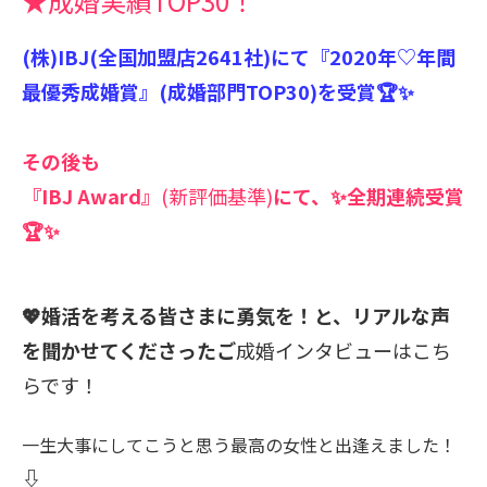
★成婚実績TOP30！
(株)IBJ(全国加盟店2641社)にて『2020年♡年間
最優秀成婚賞』(成婚部門TOP30)を受賞🏆✨
その後も
『IBJ Award』
(新評価基準)
にて、✨全期連続受賞
🏆✨
💖婚活を考える皆さまに勇気を！と、リアルな声
を聞かせてくださったご
成婚インタビューはこち
らです！
一生大事にしてこうと思う最高の女性と出逢えました！
⇩