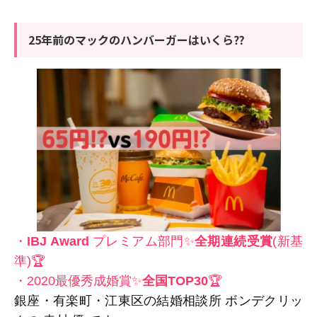
25年前のマックのハンバーガーはいくら⁇
・
IBJ Award
プレミアム部門✨
全期連続受賞
(新基
準)
🏆
・2020最優秀成婚賞✨
全国TOP30
🏆
銀座・有楽町・江東区の結婚相談所 ボンデクリッ