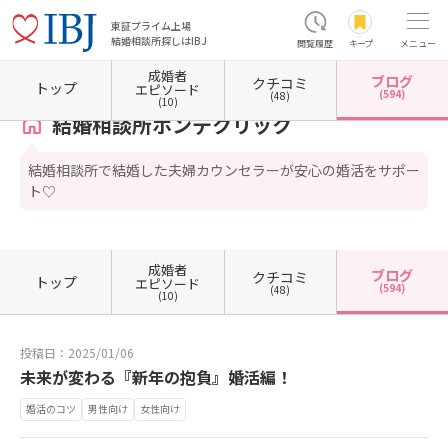
東証プライム上場
結婚相談所探しはIBJ
閲覧履歴
キープ
メニュー
成婚者
ブログ
クチコミ
ホーム
東京都の結婚相談所
東京都千代田区
東京都千代田区有楽町
結婚相談所ボンデ
トップ
エピソード
(594)
(48)
(10)
結婚相談所ボンデクリック
結婚相談所で結婚した夫婦カウンセラーが安心の婚活をサポー
ト♡
成婚者
ブログ
クチコミ
トップ
エピソード
(594)
(48)
(10)
投稿日：2025/01/06
未来が変わる『新年の抱負』婚活編！
婚活のコツ
男性向け
女性向け