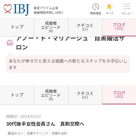
東証プライム上場
結婚相談所探しはIBJ
閲覧履歴
キープ
メニュー
成婚者
ブログ
クチコミ
ホーム
東京都の結婚相談所
東京都目黒区
アノー・ド・マリアージュ 目黒婚活サロン
トップ
エピソード
(333)
(11)
(0)
アノー・ド・マリアージュ 目黒婚活サ
ロン
あなたが幸せだと思える結婚への新たなステップをお手伝いし
ます
成婚者
ブログ
クチコミ
トップ
エピソード
(333)
(11)
(0)
投稿日：2024/02/13
30代後半女性会員さん 真剣交際へ
婚活のコツ
恋愛テクニック
恋愛の法則