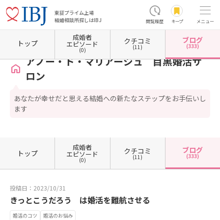
東証プライム上場
結婚相談所探しはIBJ
閲覧履歴
キープ
メニュー
成婚者
ブログ
クチコミ
ホーム
東京都の結婚相談所
東京都目黒区
アノー・ド・マリアージュ 目黒婚活サロン
トップ
エピソード
(333)
(11)
(0)
アノー・ド・マリアージュ 目黒婚活サ
ロン
あなたが幸せだと思える結婚への新たなステップをお手伝いし
ます
成婚者
ブログ
クチコミ
トップ
エピソード
(333)
(11)
(0)
投稿日：2023/10/31
きっとこうだろう は婚活を難航させる
婚活のコツ
婚活のお悩み