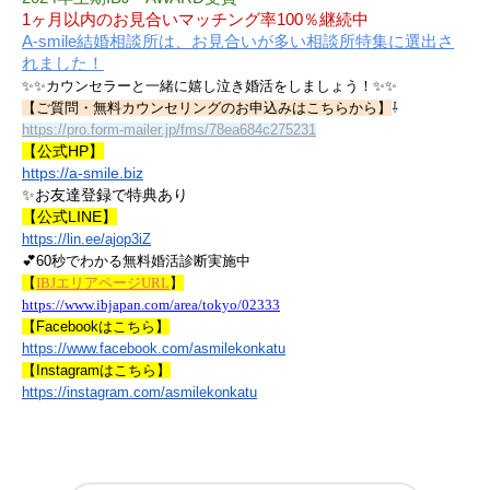
1ヶ月以内のお見合いマッチング率100％継続中
A-smile結婚相談所は、お見合いが多い相談所特集に選出さ
れました！
✨✨カウンセラーと一緒に嬉し泣き婚活をしましょう！✨✨
【ご質問・無料カウンセリングのお申込みはこちらから】
⇩
https://pro.form-mailer.jp/fms/78ea684c275231
【公式HP】
https://a-smile.biz
✨お友達登録で特典あり
【公式LINE】
https://lin.ee/ajop3iZ
💕60秒でわかる無料婚活診断実施中
【
IBJエリアページURL
】
https://www.ibjapan.com/area/tokyo/02333
【Facebookはこちら】
https://www.facebook.com/asmilekonkatu
【Instagramはこちら】
https://instagram.com/asmilekonkatu