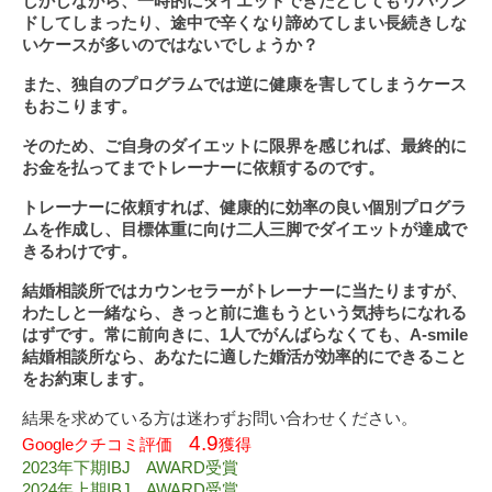
しかしながら、一時的にダイエットできたとしてもリバウン
ドしてしまったり、途中で辛くなり諦めてしまい長続きしな
いケースが多いのではないでしょうか？
また、独自のプログラムでは逆に健康を害してしまうケース
もおこります。
そのため、ご自身のダイエットに限界を感じれば、最終的に
お金を払ってまでトレーナーに依頼するのです。
トレーナーに依頼すれば、健康的に効率の良い個別プログラ
ムを作成し、目標体重に向け二人三脚でダイエットが達成で
きるわけです。
結婚相談所ではカウンセラーがトレーナーに当たりますが、
わたしと一緒なら、きっと前に進もうという気持ちになれる
はずです。常に前向きに、1人でがんばらなくても、A-smile
結婚相談所なら、あなたに適した婚活が効率的にできること
をお約束します。
結果を求めている方は迷わずお問い合わせください。
4.9
Googleクチコミ評価　
獲得
2023年下期IBJ　AWARD受賞
2024年上期IBJ　AWARD受賞