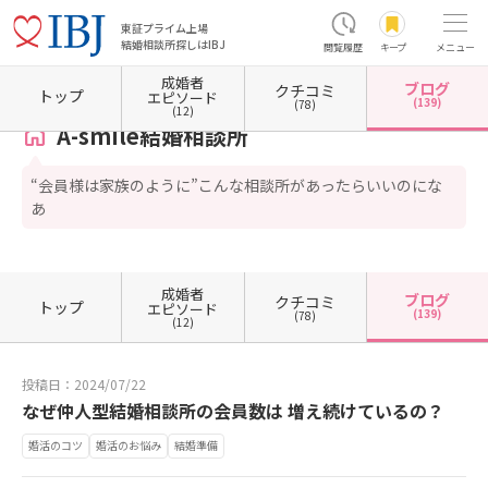
東証プライム上場
結婚相談所探しはIBJ
閲覧履歴
キープ
メニュー
成婚者
ブログ
クチコミ
ホーム
東京都の結婚相談所
東京都町田市
A-smile結婚相談所
カウンセラーブログ一
トップ
エピソード
(139)
(78)
(12)
A-smile結婚相談所
“会員様は家族のように”こんな相談所があったらいいのにな
あ
成婚者
ブログ
クチコミ
トップ
エピソード
(139)
(78)
(12)
投稿日：2024/07/22
なぜ仲人型結婚相談所の会員数は 増え続けているの？
婚活のコツ
婚活のお悩み
結婚準備