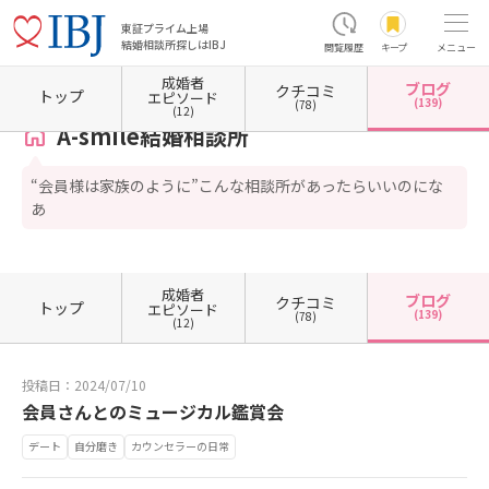
東証プライム上場
結婚相談所探しはIBJ
閲覧履歴
キープ
メニュー
成婚者
ブログ
クチコミ
ホーム
東京都の結婚相談所
東京都町田市
A-smile結婚相談所
カウンセラーブログ一
トップ
エピソード
(139)
(78)
(12)
A-smile結婚相談所
“会員様は家族のように”こんな相談所があったらいいのにな
あ
成婚者
ブログ
クチコミ
トップ
エピソード
(139)
(78)
(12)
投稿日：2024/07/10
会員さんとのミュージカル鑑賞会
デート
自分磨き
カウンセラーの日常