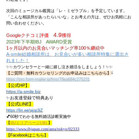
次回のミュージカル鑑賞は「レ・ミゼラブル」を予定しています。
「こんな相談所があったらいいな」とお考えの方は、ぜひお気軽にお
問い合わせください。
4.9
Googleクチコミ評価　
獲得
2023年下半期IBJ　AWARD受賞
1ヶ月以内のお見合いマッチング率100％継続中
A-smile結婚相談所は、お見合いが多い相談所特集に選出さ
れました！
✨✨カウンセラーと一緒に嬉し泣き婚活をしましょう！✨✨
【ご質問・無料カウンセリングのお申込みはこちらから】
⇩
https://pro.form-mailer.jp/fms/78ea684c275231
【公式HP】
https://a-smile.biz
✨お友達登録で特典あり
【公式LINE】
https://lin.ee/ajop3iZ
💕60秒でわかる無料婚活診断実施中
【
IBJエリアページURL
】
https://www.ibjapan.com/area/tokyo/02333
【Facebookはこちら】