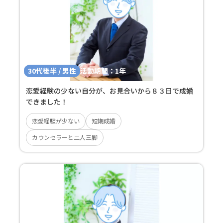
30代後半 / 男性
活動期間：
1年
恋愛経験の少ない自分が、お見合いから８３日で成婚
できました！
恋愛経験が少ない
短期成婚
カウンセラーと二人三脚