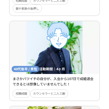
短期成婚
カウンセラーと二人三脚
親や家族の後押し
40代後半 / 男性
活動期間：
4ヶ月
まさかバツイチの自分が、入会から107日で成婚退会
できるとは想像していませんでした！
短期成婚
カウンセラーと二人三脚