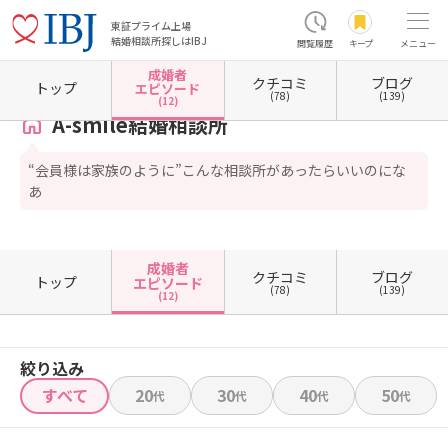
東証プライム上場
結婚相談所探しはIBJ
閲覧履歴
キープ
メニュー
成婚者
クチコミ
ブログ
ホーム
東京都の結婚相談所
東京都町田市
A-smile結婚相談所
成婚者エピソード一覧
トップ
エピソード
(78)
(139)
(12)
A-smile結婚相談所
“会員様は家族のように”こんな相談所があったらいいのにな
あ
成婚者
クチコミ
ブログ
トップ
エピソード
(78)
(139)
(12)
絞り込み
すべて
20
30
40
50
代
代
代
代