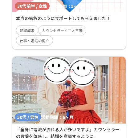
30代前半 / 女性
活動期間：
5ヶ月
本当の家族のようにサポートしてもらえました！
短期成婚
カウンセラーと二人三脚
仕事と婚活の両立
50代 / 男性
活動期間：
6ヶ月
「全身に電流が流れる人が多いですよ」カウンセラー
の言葉を体感し、結婚を意識するように。