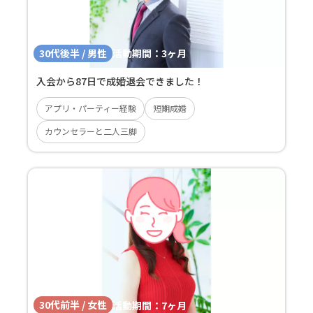
30代後半 / 男性
活動期間：
3ヶ月
入会から87日で成婚退会できました！
アプリ・パーティー経験
短期成婚
カウンセラーと二人三脚
30代前半 / 女性
活動期間：
7ヶ月