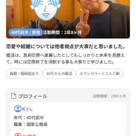
40代前半 / 男性
活動期間：2年8ヶ月
恋愛や結婚については他者視点が大事だと思いました。
婚活は、真剣交際へ進展したとしてもしっかりと未来を見据え
て、時には交際終了を決断する事も大事だと学びました。
再婚・婚姻歴あり
40代からの婚活
カウンセラーと二人三脚
プロフィール
活動期間：2年8ヶ月
K
さん
年代
：
40代前半
職業
：
国家公務員