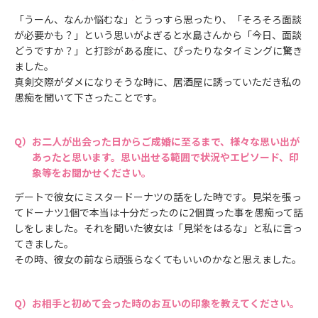
「うーん、なんか悩むな」とうっすら思ったり、「そろそろ面談
が必要かも？」という思いがよぎると水島さんから「今日、面談
どうですか？」と打診がある度に、ぴったりなタイミングに驚き
ました。
真剣交際がダメになりそうな時に、居酒屋に誘っていただき私の
愚痴を聞いて下さったことです。
お二人が出会った日からご成婚に至るまで、様々な思い出が
あったと思います。思い出せる範囲で状況やエピソード、印
象等をお聞かせください。
デートで彼女にミスタードーナツの話をした時です。見栄を張っ
てドーナツ1個で本当は十分だったのに2個買った事を愚痴って話
しをしました。それを聞いた彼女は「見栄をはるな」と私に言っ
てきました。
その時、彼女の前なら頑張らなくてもいいのかなと思えました。
お相手と初めて会った時のお互いの印象を教えてください。