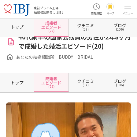
東証プライム上場
結婚相談所探しはIBJ
閲覧履歴
キープ
メニュー
成婚者
クチコミ
ブログ
ホーム
埼玉県の結婚相談所
埼玉県所沢市
あなたの結婚相談所 BUDDY BRIDAL
成
トップ
エピソード
(37)
(106)
(22)
40代前半の国家公務員の男性が2年8ヶ月
で成婚した婚活エピソード(20)
あなたの結婚相談所 BUDDY BRIDAL
成婚者
クチコミ
ブログ
トップ
エピソード
(37)
(106)
(22)