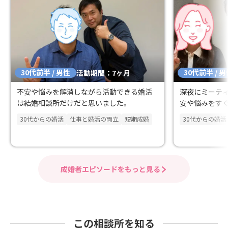
30代前半 / 男性
30代前半 / 
活動期間：7ヶ月
不安や悩みを解消しながら活動できる婚活
深夜にミーテ
は結婚相談所だけだと思いました。
安や悩みをす
30代からの婚活
仕事と婚活の両立
短期成婚
30代からの婚活
成婚者エピソードをもっと見る
この相談所を知る