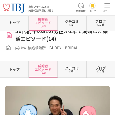
東証プライム上場
結婚相談所探しはIBJ
閲覧履歴
キープ
メニュー
成婚者
クチコミ
ブログ
ホーム
埼玉県の結婚相談所
埼玉県所沢市
あなたの結婚相談所 BUDDY BRIDAL
成
トップ
エピソード
(37)
(106)
(22)
30代前半のSEの男性が1年で成婚した婚
活エピソード(14)
あなたの結婚相談所 BUDDY BRIDAL
成婚者
クチコミ
ブログ
トップ
エピソード
(37)
(106)
(22)