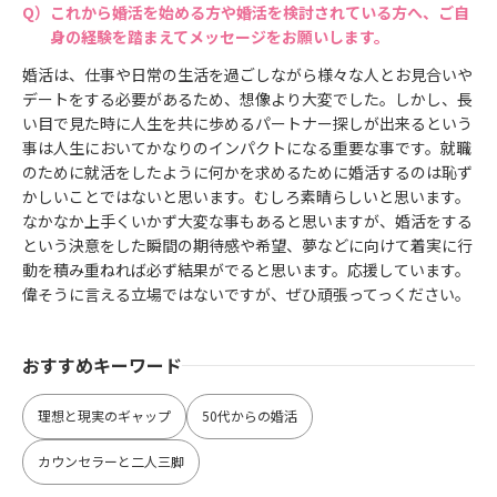
これから婚活を始める方や婚活を検討されている方へ、ご自
身の経験を踏まえてメッセージをお願いします。
婚活は、仕事や日常の生活を過ごしながら様々な人とお見合いや
デートをする必要があるため、想像より大変でした。しかし、長
い目で見た時に人生を共に歩めるパートナー探しが出来るという
事は人生においてかなりのインパクトになる重要な事です。就職
のために就活をしたように何かを求めるために婚活するのは恥ず
かしいことではないと思います。むしろ素晴らしいと思います。
なかなか上手くいかず大変な事もあると思いますが、婚活をする
という決意をした瞬間の期待感や希望、夢などに向けて着実に行
動を積み重ねれば必ず結果がでると思います。応援しています。
偉そうに言える立場ではないですが、ぜひ頑張ってっください。
おすすめキーワード
理想と現実のギャップ
50代からの婚活
カウンセラーと二人三脚