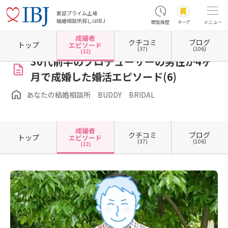
東証プライム上場
結婚相談所探しはIBJ
閲覧履歴
キープ
メニュー
成婚者
クチコミ
ブログ
ホーム
埼玉県の結婚相談所
埼玉県所沢市
あなたの結婚相談所 BUDDY BRIDAL
成
トップ
エピソード
(37)
(106)
(22)
30代前半のプロデューサーの男性が4ヶ
月で成婚した婚活エピソード(6)
あなたの結婚相談所 BUDDY BRIDAL
成婚者
クチコミ
ブログ
トップ
エピソード
(37)
(106)
(22)