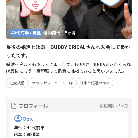
40代前半 / 男性
活動期間：5ヶ月
最後の婚活と決意。BUDDY BRIDALさんへ入会して良か
ったです。
婚活を今までもやってきましたが、BUDDY BRIDALさんであれ
ば最後にもう一度頑張って婚活に挑戦できると思いいました。
短期成婚
カウンセラーと二人三脚
仕事と婚活の両立
プロフィール
活動期間：5ヶ月
O
さん
年代
：
40代前半
職業
：
運送業