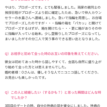
やはり、プロポーズです。とても緊張しました。両家の親同士の
挨拶日程がプロポーズより前に確定したため、急いで仲人カウン
セラーの水島さんへ連絡しました。急いで指輪を用意し、お台場
でプロポーズしたのですが・・・指輪の箱を「パカッ」と開けて
プロポーズするはずが、箱を開けたら・・・更に箱がありその中
に指輪が入っている始末。少し空振りしたプロポーズになってし
まいましたがその分二人で笑う事のできる思い出となりました。
お相手と初めて会った時のお互いの印象を教えてください。
彼女は初めてあった時から話しやすくて、会話も自然に盛り上が
り始めて会った方とは思えませんでした。
婚約者様：Oさんは、優しそうな人でニコニコ話してくださり、
お見合いも楽しかったです。
この人と結婚したい（するかも？）と思った瞬間はどんな時
でしたか？
3回目のデートの時、自分の持病の話を彼女にしました。持病の