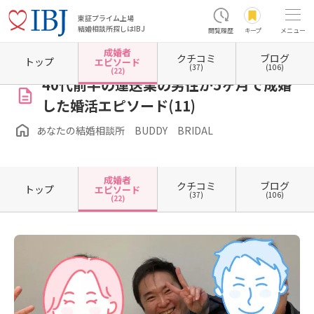
東証プライム上場
結婚相談所探しはIBJ
閲覧履歴
キープ
メニュー
成婚者
クチコミ
ブログ
ホーム
埼玉県の結婚相談所
埼玉県所沢市
あなたの結婚相談所 BUDDY BRIDAL
成
トップ
エピソード
(37)
(106)
(22)
40代前半の運送業の男性が5ヶ月で成婚
した婚活エピソード(11)
あなたの結婚相談所 BUDDY BRIDAL
成婚者
クチコミ
ブログ
トップ
エピソード
(37)
(106)
(22)