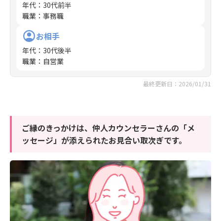
年代
：
30代前半
職業
：
事務職
お相手
年代
：
30代後半
職業
：
自営業
最終更新日：2026/01/31
ご縁のきっかけは、仲人カウンセラーさんの「メ
ッセージ」が添えられたお見合い取次ぎです。