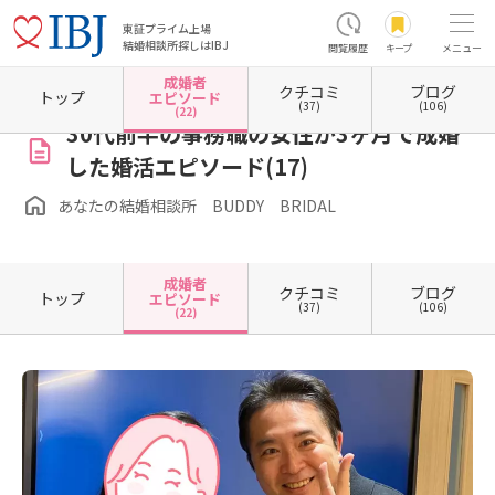
東証プライム上場
結婚相談所探しはIBJ
閲覧履歴
キープ
メニュー
成婚者
クチコミ
ブログ
ホーム
埼玉県の結婚相談所
埼玉県所沢市
あなたの結婚相談所 BUDDY BRIDAL
成
トップ
エピソード
(37)
(106)
(22)
30代前半の事務職の女性が3ヶ月で成婚
した婚活エピソード(17)
あなたの結婚相談所 BUDDY BRIDAL
成婚者
クチコミ
ブログ
トップ
エピソード
(37)
(106)
(22)