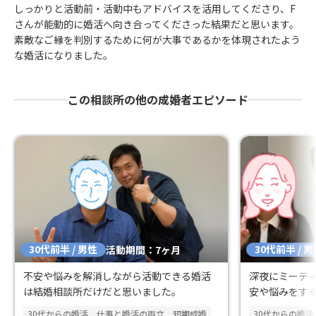
しっかりと活動前・活動中もアドバイスを活用してくださり、F
さんが能動的に婚活へ向き合ってくださった結果だと思います。
素敵なご縁を判別するために何が大事であるかを体現されたよう
な婚活になりました。
この相談所の他の成婚者エピソード
30代前半 / 男性
30代前半 / 
活動期間：7ヶ月
不安や悩みを解消しながら活動できる婚活
深夜にミーテ
は結婚相談所だけだと思いました。
安や悩みをす
30代からの婚活
仕事と婚活の両立
短期成婚
30代からの婚活