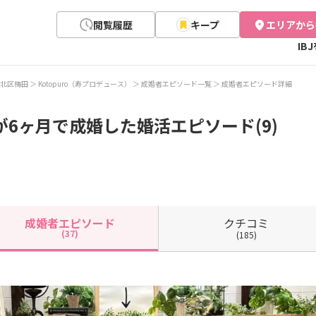
閲覧履歴
キープ
エリアから
IB
北区梅田
Kotopuro（寿プロデュース）
成婚者エピソード一覧
成婚者エピソード詳細
が6ヶ月で成婚した婚活エピソード(9)
クチコミ
成婚者
エピソード
(37)
(185)