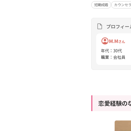
短期成婚
カウンセ
プロフィー
M.M
さん
年代
：
30代
職業
：
会社員
恋愛経験の