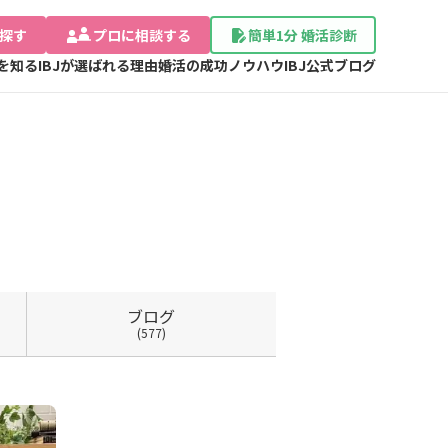
探す
プロに相談する
簡単1分 婚活診断
Jを知る
IBJが選ばれる理由
婚活の成功ノウハウ
IBJ公式ブログ
ブログ
(577)