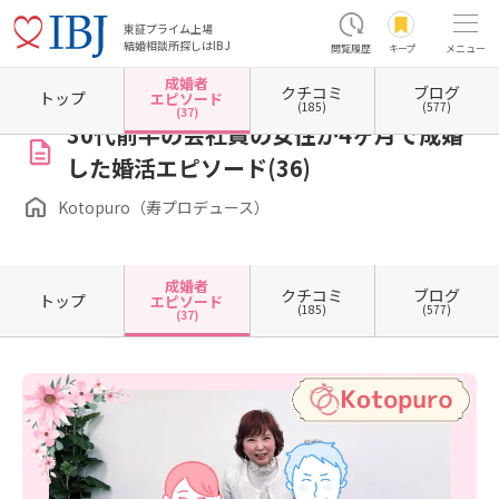
東証プライム上場
結婚相談所探しはIBJ
閲覧履歴
キープ
メニュー
成婚者
クチコミ
ブログ
ホーム
大阪府の結婚相談所
大阪府大阪市
大阪府大阪市北区
大阪府大阪市北区梅田
トップ
エピソード
(185)
(577)
(37)
30代前半の会社員の女性が4ヶ月で成婚
した婚活エピソード(36)
Kotopuro（寿プロデュース）
成婚者
クチコミ
ブログ
トップ
エピソード
(185)
(577)
(37)