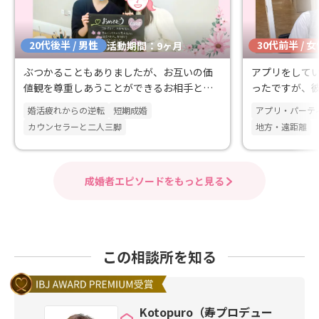
20代後半 / 男性
30代前半 / 
活動期間：9ヶ月
ぶつかることもありましたが、お互いの価
アプリをして
値観を尊重しあうことができるお相手と成
ったですが、
婚！
良かったです
婚活疲れからの逆転
短期成婚
アプリ・パーテ
カウンセラーと二人三脚
地方・遠距離
成婚者エピソードをもっと見る
この相談所を知る
Kotopuro（寿プロデュー