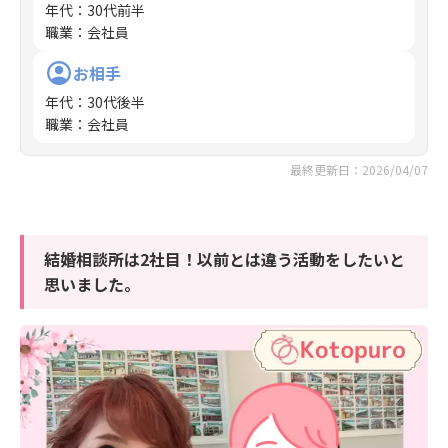
年代
：
30代前半
職業
：
会社員
お相手
年代
：
30代後半
職業
：
会社員
最終更新日：2026/04/07
結婚相談所は2社目！以前とは違う活動をしたいと
思いました。