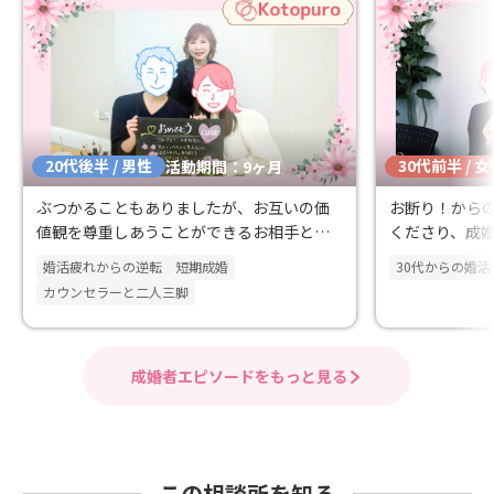
20代後半 / 男性
30代前半 / 
活動期間：9ヶ月
ぶつかることもありましたが、お互いの価
お断り！から
値観を尊重しあうことができるお相手と成
くださり、成
婚！
婚活疲れからの逆転
短期成婚
30代からの婚活
カウンセラーと二人三脚
成婚者エピソードをもっと見る
この相談所を知る