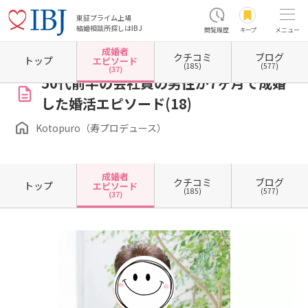
東証プライム上場
結婚相談所探しはIBJ
閲覧履歴
キープ
メニュー
成婚者
クチコミ
ブログ
ホーム
大阪府の結婚相談所
大阪府大阪市
大阪府大阪市北区
大阪府大阪市北区梅田
トップ
エピソード
(185)
(577)
(37)
50代前半の会社員の男性が7ヶ月で成婚
した婚活エピソード(18)
Kotopuro（寿プロデュース）
成婚者
クチコミ
ブログ
トップ
エピソード
(185)
(577)
(37)