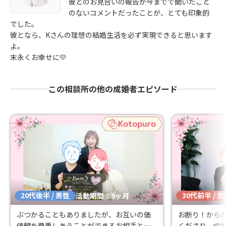
彼とのお見合いの報告が今までで聞いたこと
のないコメントだったことが、とても印象的
でした。
彼となら、Kさんの理想の結婚生活を必ず実現できると思います
よ。
末永くお幸せに💛
この相談所の他の成婚者エピソード
20代後半 / 男性
30代前半 / 
活動期間：9ヶ月
ぶつかることもありましたが、お互いの価
お断り！から
値観を尊重しあうことができるお相手と成
くださり、成