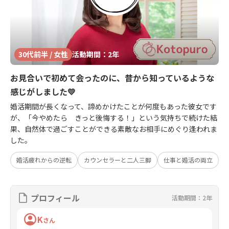
30代前半 / 女性
活動期間：2年
お見合いで初めて会ったのに、昔から知っているような
感じがしました💛
婚活期間が長くなって、諦めかけたことが何度もあった彼女です
が、「今やめたら きっと後悔する！」という気持ちで続けた結
果、自然体で過ごすことができる素敵なお相手にめぐり逢われま
した。
婚活疲れからの逆転
カウンセラーと二人三脚
仕事と婚活の両立
プロフィール
活動期間：2年
K
さん