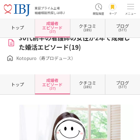
東証プライム上場
結婚相談所探しはIBJ
閲覧履歴
キープ
メニュー
成婚者
クチコミ
ブログ
ホーム
大阪府の結婚相談所
大阪府大阪市
大阪府大阪市北区
大阪府大阪市北区梅田
トップ
エピソード
(185)
(577)
(37)
30代前半の看護師の女性が2年で成婚し
た婚活エピソード(19)
Kotopuro（寿プロデュース）
成婚者
クチコミ
ブログ
トップ
エピソード
(185)
(577)
(37)