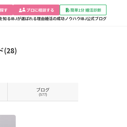
探す
プロに相談する
簡単1分 婚活診断
Jを知る
IBJが選ばれる理由
婚活の成功ノウハウ
IBJ公式ブログ
28)
ブログ
(577)