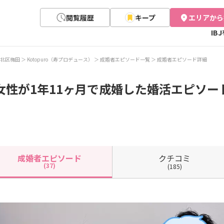
閲覧履歴
キープ
エリアから
IB
北区梅田
Kotopuro（寿プロデュース）
成婚者エピソード一覧
成婚者エピソード詳細
女性が1年11ヶ月で成婚した婚活エピソード(
クチコミ
成婚者
エピソード
(37)
(185)