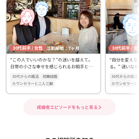
30代前半 / 女性
30代前半 / 
活動期間：7ヶ月
“この人でいいのかな？”の迷いを越えて。
“自分を変え
日常の小さな幸せを感じられるお相手と出
る。” 迷いな
会えました✨
のまま出会え
30代からの婚活
短期成婚
30代からの婚活
カウンセラーと二人三脚
カウンセラーと
成婚者エピソードをもっと見る