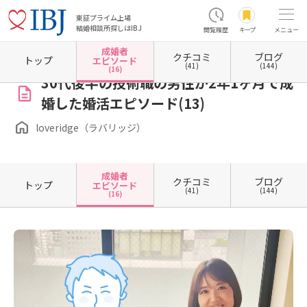
東証プライム上場
結婚相談所探しはIBJ
閲覧履歴
キープ
メニュー
成婚者
クチコミ
ブログ
ホーム
大阪府の結婚相談所
大阪府大阪市
大阪府大阪市北区
loveridge（ラバリッジ）
トップ
エピソード
(41)
(144)
(16)
30代後半の技術職の男性が2年1ヶ月で成
婚した婚活エピソード(13)
loveridge（ラバリッジ）
成婚者
クチコミ
ブログ
トップ
エピソード
(41)
(144)
(16)