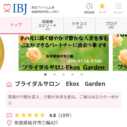
東証プライム上場
結婚相談所探しはIBJ
閲覧履歴
キープ
メニュー
成婚者
クチコミ
ブログ
ホーム
奈良県の結婚相談所
奈良県桜井市
ブライダルサロン Ekos Garden
トップ
エピソード
(18)
(18)
(3)
ブライダルサロン Ekos Garden
意識が行動を変え、行動が未来を創る。ご縁はあなたの一歩か
ら
4.8
（18件）
奈良県桜井市三輪427 