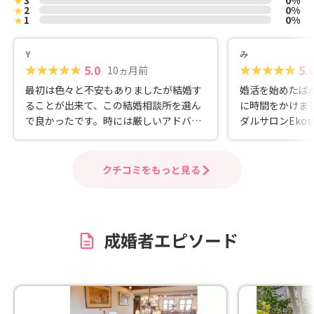
3
0%
★
2
0%
★
1
0%
★
Y
み
5.0
5.
10ヵ月前
最初は色々と不安もありましたが結婚す
婚活を始めたば
ることが出来て、この結婚相談所を選ん
に時間をかけま
で良かったです。時には厳しいアドバイ
ダルサロンEkos
スもありましたがとても親身に相談に乗
篠木さんのホー
って貰い、自分自身の成長にも繋がりま
い印象と、良心
した。 色々とありがとうございました。
感できる口コミ
クチコミをもっと見る
のご相談に伺っ
を家族のように
いました。特に
える手厚いサポ
成婚者エピソード
写真の撮影にま
一人では絶対に
体で素敵な写真
第一歩に自信を
不慣れな私のた