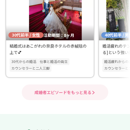
お見合い場所を
カ所ほど、実際
せ場所を丁寧に
た。地図上では
を、これで全て
30代前半 / 女性
40代前半 / 
きました。 相
活動期間：8ヶ月
LINEは常に即
結婚式はあこがれの奈良ホテルの赤絨毯の
婚活疲れのテ
にすぐに返事が
上で💕
る]という強い
り添ったサポー
肌で感じられま
30代からの婚活
仕事と婚活の両立
婚活疲れからの
もらえない、会
カウンセラーと二人三脚
カウンセラーと
くださるサポー
らしい彼と出会
のゴールにたど
成婚者エピソードをもっと見る
た。 ブライダルサ
び、篠木さんと
と出会えたから
たと確信してい
迷われていらっ
いに行ってくだ