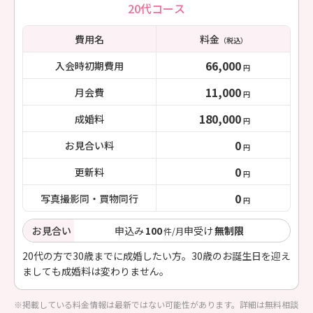
20代コース
費用名
料金
（税込）
66,000
入会時初期費用
円
11,000
月会費
円
180,000
成婚料
円
0
お見合い料
円
0
更新料
円
0
写真撮影同・買物同行
円
お見合い
申込み
100
申受け
無制限
件/月
20代の方で30歳までに成婚したい方。30歳のお誕生日を迎え
ましても成婚料は変わりません。
※掲載している料金情報は最新ではない可能性があります。詳細は無料相談