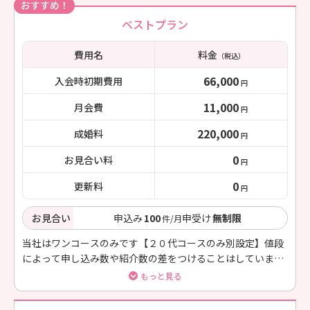
おすすめ！
ベストプラン
費用名
料金
（税込）
66,000
入会時初期費用
円
11,000
月会費
円
220,000
成婚料
円
0
お見合い料
円
0
更新料
円
お見合い
申込み
100
申受け
無制限
件/月
当社はワンコースのみです【２０代コースのみ別設定】値段
によって申し込み数や紹介数の差をつけることはしていませ
ん。会員様にとってベストなコースは一つでいいのです。会
もっと見る
員様の事を考えた料金設定です。