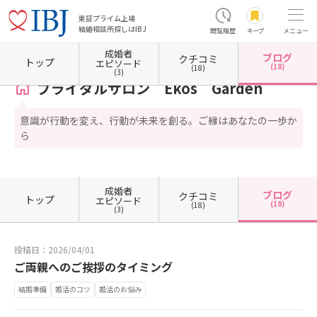
東証プライム上場
結婚相談所探しはIBJ
閲覧履歴
キープ
メニュー
成婚者
ブログ
クチコミ
ホーム
奈良県の結婚相談所
奈良県桜井市
ブライダルサロン Ekos Garden
カウン
トップ
エピソード
(18)
(18)
(3)
ブライダルサロン Ekos Garden
意識が行動を変え、行動が未来を創る。ご縁はあなたの一歩か
ら
成婚者
ブログ
クチコミ
トップ
エピソード
(18)
(18)
(3)
投稿日：2026/04/01
ご両親へのご挨拶のタイミング
結婚準備
婚活のコツ
婚活のお悩み