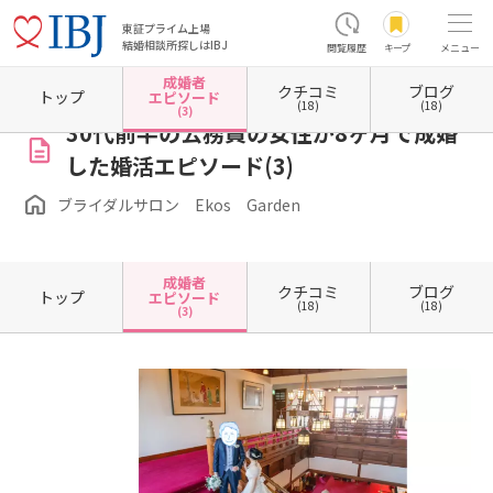
東証プライム上場
結婚相談所探しはIBJ
閲覧履歴
キープ
メニュー
成婚者
クチコミ
ブログ
ホーム
奈良県の結婚相談所
奈良県桜井市
ブライダルサロン Ekos Garden
成婚者
トップ
エピソード
(18)
(18)
(3)
30代前半の公務員の女性が8ヶ月で成婚
した婚活エピソード(3)
ブライダルサロン Ekos Garden
成婚者
クチコミ
ブログ
トップ
エピソード
(18)
(18)
(3)