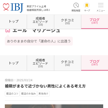
東証プライム上場
結婚相談所探しはIBJ
閲覧履歴
キープ
メニュー
成婚者
ブログ
クチコミ
ホーム
神奈川県の結婚相談所
神奈川県横浜市
神奈川県横浜市中区
エール マリアー
トップ
エピソード
(167)
(32)
(33)
エール マリアージュ
ありのままの自分で「運命の人」に出逢う
成婚者
ブログ
クチコミ
トップ
エピソード
(167)
(32)
(33)
投稿日：2025/03/24
婚期がまるで近づかない男性によくある考え方
婚活のコツ
婚活のお悩み
男性向け