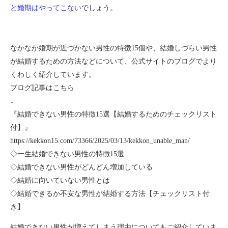
と婚期はやってこない
でしょう。
なかなか婚期が近づかない男性の特徴
15
個や、結婚しづらい男性
が結婚するための方法などについて、公式サイト
のブログでより
くわしく紹介しています。
ブログ記事はこちら
↓
『結婚できない男性の特徴
15
選【結婚するためのチェックリスト
付】』
https://kekkon15.com/73366/2025/03/13/kekkon_unable_man/
◇一生結婚できない男性の特徴
15
選
◇結婚できない男性がどんどん増加している
◇結婚に向いていない
男性とは
◇結婚できるか不安な男性が結婚する方法【チェックリスト付
き】
結婚できない男性が増えてしまう理由についてもご紹介していま