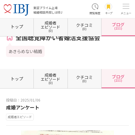
東証プライム上場
結婚相談所探しはIBJ
閲覧履歴
キープ
メニュー
成婚者
ブログ
クチコミ
ホーム
神奈川県の結婚相談所
神奈川県藤沢市
全国聴覚障がい者婚活支援協会
カウン
トップ
エピソード
(211)
(0)
(0)
全国聴覚障がい者婚活支援協会
あきらめない結婚
成婚者
ブログ
クチコミ
トップ
エピソード
(211)
(0)
(0)
投稿日：2025/01/06
成婚アンケート
成婚者エピソード