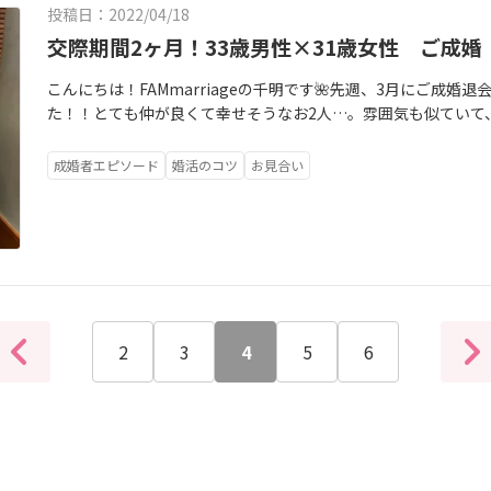
投稿日：2022/04/18
交際期間2ヶ月！33歳男性×31歳女性 ご成婚
こんにちは！FAMmarriageの千明です🌺先週、3月にご成
た！！とても仲が良くて幸せそうなお2人…。雰囲気も似ていて
す。Nさん、改めて…本当におめでとうございます！33歳の男
は、31歳の年下女性。常に笑顔を絶やさず、お気遣いも素晴ら
成婚者エピソード
婚活のコツ
お見合い
爛漫で、コロコロと表情が変わる可愛さに、きっと彼は惹かれた
いると本当に絵になる様な美男美女。私と主人は食事後に『改
を組みながら帰宅しました。そんな素敵なお相手と結ばれた彼で
ら1年経って、運命の出会いを見つけてご成婚されました。今回
というドラマではありません。ご入会後に複数の女性とお見合い
くはFAMmarriageのHPブログにて詳しく紹介しています。こちらか
riage.com/
2
3
4
5
6