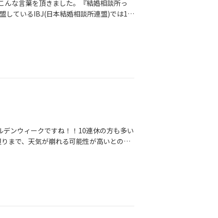
になったこともあります。帰宅中の彼から報
からこんな言葉を頂きました。『結婚相談所っ
わる機会となり、その判断は正しかったと今
しているIBJ(日本結婚相談所連盟)では1年
ートで真剣交際となりました💕 交際の途
と出会ってから、交際されるまでの期間は約
ったりと、楽しいことと同じくらい不安な
探し、3ヶ月間の交際後…ご成婚🌸という流
大きかったのかもしれません。それでもお2
声も頂くことがありますが、はっきり言うと
いかれました。そして、プロポーズは真剣
の交際を経て結婚をしたので《0日結婚》や
彼らしいプロポーズになったと報告がありま
付き合うことにこだわっていませんでした
れた理由は、お互いのペースが似ていたからだ
婚となったら失敗しにくい、と信じていまし
つ結婚に向けての話をされていましたが、焦
変わっていきました。そして結婚相談所を運
言葉でなくても雰囲気で伝わっていて、居心
ない！！』と自信をもってお伝えしていま
互い自分よりも相手を想った行動をとられて
れることなく、思いやりのある言葉や行動を
、私は思います。夫婦になる前から、相手
ゴールデンウィークですね！！10連休の方も多い
改めて……本当におめでとうございま
辺りまで、天気が崩れる可能性が高いとのこ
外出される方も多いかと思います。そこで、
ィークにやりたいこと》をご紹介します！※
などは除いています