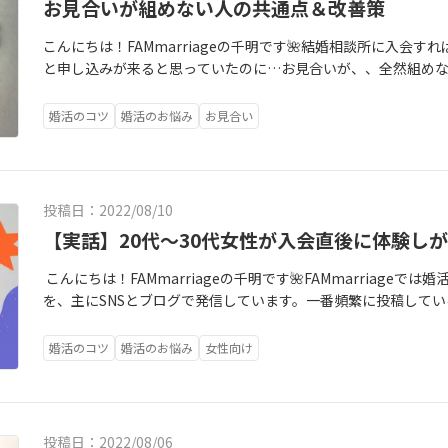
お見合いが組めない人の共通点＆改善策
こんにちは！FAMmarriageの千明です🌺結婚相談所に入会
と申し込みが来ると思っていたのに…お見合いが、、全然組め
ゃるかと思います。今回は中々マッチングしない方の共通点と
これからご入会を検討されている方は是非チェックしてみて下さ
婚活のコツ
婚活のお悩み
お見合い
投稿日：2022/08/10
【実話】20代～30代女性が入会直後に体験し
こんにちは！FAMmarriageの千明です🌺FAMmarriag
を、主にSNSとブログで発信しています。一番頻繁に投稿しているの
近はTwitterでもふと思ったことや些細な婚活情報をお伝えしよ
代前半の女性会員様に起こったことを書いたのですが、嬉しいこ
婚活のコツ
婚活のお悩み
女性向け
～30代の婚活女性にとっては、あるある話だと思ったのですが
活動を検討されている方へ参考になれば幸いです！---------------------
0代前半の女性がご入会されました。同世代で話しやすかったの
決めて下さったのですが、彼女の素直なところ・少しマイペー
投稿日：2022/08/06