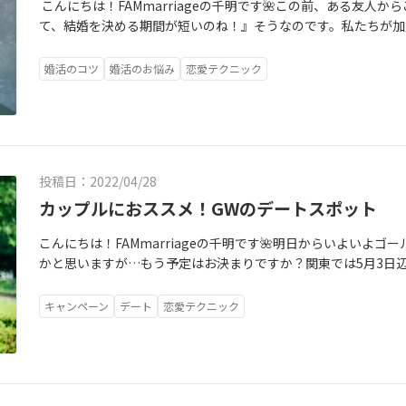
不良になってしまい、デート途中に『今日は帰ろう！』と中断
こんにちは！FAMmarriageの千明です🌺この前、ある友人
告がきた時は、私も心配になりましたが…彼の誠実さがより伝
て、結婚を決める期間が短いのね！』そうなのです。私たちが加盟
になっても思います。その後、改めてデートを重ねて、5回目のデ
以内に成婚した方の活動期間は、5～6ヶ月がピーク！！お相手
中、思いもよらぬことが起きたり、自分の気持ちが分からなくな
3ヶ月なので、ご入会されてから1～3ヶ月は候補となるお相手を
婚活のコツ
婚活のお悩み
恋愛テクニック
ことも多かったと思います。もしかしたら、不安な気持ちの方が
れが多いのです。「早すぎない？大丈夫なの？」という不安の
人は自分たちのペースで…少しずつ、少しずつ心の距離も縮めて
開業当初私もそう思いました。なぜかというと、私は主人と6年
交際の告白をした横浜で…素敵な景色を一緒に楽しみながら…
《短期間で入籍》という話が理解できませんでした。特に長く
した💘 私から見て、お2人が交際期間4ヶ月でご成婚までいか
が、何年も一緒にいることで、お互いのことを分かり合えて結
と思います。デート場所・雰囲気を変えながら、話題は少しず
た。しかし、それは年齢を重ね、色んな友人・夫婦と出会って
投稿日：2022/04/28
ることなく、相手のペースを気遣いながら…という点がきっと
営し、会員様のサポートをしてからは『交際期間はあまり関係
地の良さをお互い与えあっていたのだと思います。 そして、お
す。
カップルにおススメ！GWのデートスポット
いた！"目の前にいる相手は自分の鏡"ということを最後まで忘
とられていました。それは今後、夫婦になっても大切なことだと
こんにちは！FAMmarriageの千明です🌺明日からいよいよ
を思いやる行動を大切にされているお2人…本当に素敵です✨ 
かと思いますが…もう予定はお決まりですか？関東では5月3日
す！！！末永く、お幸せに❤❤❤
とです。しかし3年振りにコロナの行動制限がないとのことで、
今回は私が勝手におススメする《カップル必見！ゴールデンウ
キャンペーン
デート
恋愛テクニック
今回は結婚相談所で活動されている方に向けた発信なので旅行