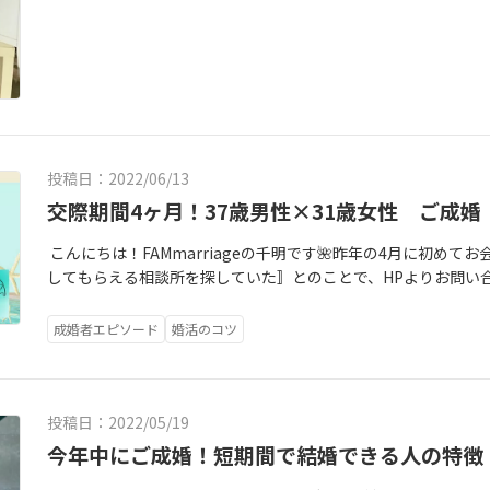
かりお伝えしました。結婚相談所に入会したからといって、誰
もちろん、私も担当者として、責任をもって最後までご支援さ
てもらわないと結果は出ません。結婚するのは、会員様ですから
1発！そのやる気の1発、私達と一緒にやりましょう🔥🔥🔥能
きます。幸せな結婚に向けて、一緒に頑張りましょうね！！！
投稿日：2022/06/13
交際期間4ヶ月！37歳男性×31歳女性 ご成婚
こんにちは！FAMmarriageの千明です🌺昨年の4月に初め
してもらえる相談所を探していた〛とのことで、HPよりお問い
のがきっかけでした。 いつも丁寧な対応と、温かくて優しい口
で素敵なご縁を探したいと思います。』『最後までどうぞよろし
成婚者エピソード
婚活のコツ
い！！“ここで楽しく活動出来て良かった”と思ってもらいたい！
してから、約1年。本当にあっという間でした。 37歳男性、ご
は、温かくて優しい雰囲気がプロフィール写真からも伝わってくる
ら私も“あれ…○○さんと一緒に歩いているのが自然と想像出来る
投稿日：2022/05/19
にも共有し、1月にオンラインお見合いから交際に発展。仕事で
今年中にご成婚！短期間で結婚できる人の特徴
トを重ねていき、距離をどんどん縮めていかれました。 3回目