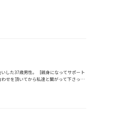
でも結婚できるというわけではありません。
せて頂きますが、活動中は会員様にも頑張っ
ね！！やらされている100発より、やる気の
動的に積極的に動く方には、必ず結果がついて
てお会いした37歳男性。〚親身になってサポート
合わせを頂いてから私達と繋がって下さった
調。どんな時でも冷静で前向きな彼。『ここ
くお願い致します。』彼の幸せな姿を見た
 「最後まで一緒に走りましょうね！」 約束
成婚おめでとうございます！！！！！お相手
様な、6個下の31歳女性🎀一目見た時か
な…”と感じたのが印象的です。 すぐに彼
忙しい中でも、お2人で時間をつくってデー
のデートでは、いつも一生懸命な彼女が体調