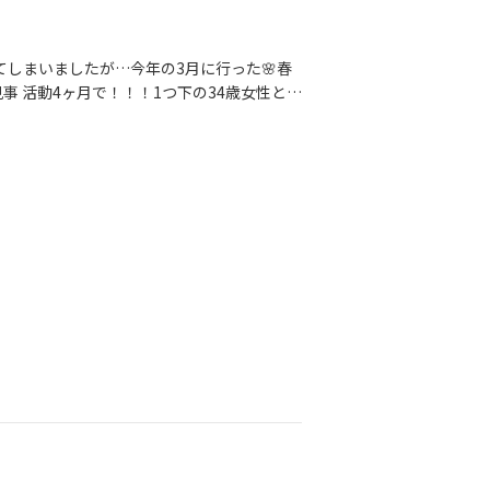
今までの恋愛状況・上手くいかなかった理
しました。彼女の話を聞いて、私たちFAMm
み隠さずお伝えします。自分の過去の恋愛話や
ってしまいましたが…今年の3月に行った🌸春
かも、親しい友人に『ちょっと聞いて
事 活動4ヶ月で！！！1つ下の34歳女性とご
！だからこそ、私たちは 結婚相談所の仲人
---------------活動期間：4ヶ月交際期
ってからより詳しくお話しますが、ご入会後
会いしたのは、今年の1月でした。『佐々木さんの前向
たくないので、今回の女性会員様にもリア
FAMmarriageでの活動を決めて下さっ
来ます！』『だからこそ、年上男性からのお
分を変えていきたい』『自分を変えるために
書いてもきっと40代～50代からお申し込
た。■自分を変えたいのなら、環境を変える
さいね。その後落ち着きますから。』これ
SNSで書く言葉です。彼は私の記事をたく
分より若い子と結婚したいと思う、人生の
お問い合わせをして下さったのだと思いま
～39歳男性》の登録が一番多いので、40代
繊細で優しく…何とも控えめなご性格でし
代～30代で同年齢もしくは年下とマッチング
いない！！」と思い、きっと彼自身が気付い
！待っているだけではだめなのです！
時には、成婚退会をされた33歳の元会員
をお伝えしたり…離れて暮らすご家族へ、ど
、たくさんたくさん連絡を取り合いながら、
ることが出来ました💕