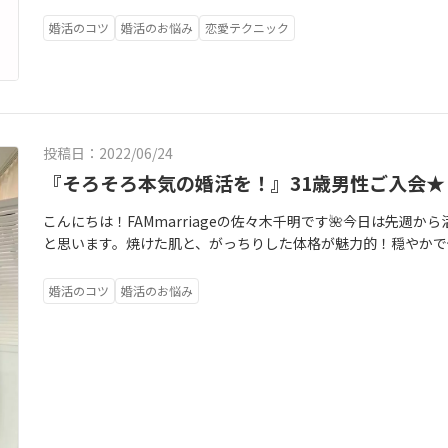
よね。。節電と言われていますが、熱中症になってからでは遅
いです！今日はデートやお見合いに行かれる会員様も多いため、
婚活のコツ
婚活のお悩み
恋愛テクニック
家の筋トレルームで身体を整え、朝食もガッツリ食べて一日が
ず一歩踏み出すためにも！自己管理は常に大切にしようと心がけていま
はありません！【内側＝心の管理】も、とても大切です。特に人
のことを考えたり、意識したり、悩んだりすることもあるかと思
弱ってしまうと、どんどん身体も不健康になっていってしまいま
投稿日：2022/06/24
悪いとは思いませんが、悩むことで自分を責めたり、自信を無
まで、自分を追い込む必要ってあるのでしょうか？たまに視点
『そろそろ本気の婚活を！』31歳男性ご入会★
『何で私がこんな目に合わないといけないの…』と辛そうにされ
こんにちは！FAMmarriageの佐々木千明です🌺今日は先週
分”に居心地の良さを感じてしまっている可能性もあるので、そ
と思います。焼けた肌と、がっちりした体格が魅力的！穏やかで
し、今までやった事のないことにチャレンジしてみてほしい！
議と安心感がある！！少し歌舞伎役者に似ている31歳男性がご入会
だな…と私自身も感じます。それに気付けないと、中々辛いこと
っかけは、ご紹介だったのですが、、なんと紹介して下さった
ていても思いますが、心のケアが必要だと思ったら、まずは行
婚活のコツ
婚活のお悩み
目で良い子が居るんだけど、出会いが中々無いみたいだから…
事でも良いと思います。ランニングをしたり、登山をしたりカラ
な？』『結婚願望はあるそうだし、私としても彼には幸せな結
って良いのです！じっとしていてかく汗と、運動してかいた汗
に電話で彼を紹介して下さったので、早速私もすぐに彼とお会
ね✨それはきっと、“自分、頑張ったな！という達成感”を得ら
え、活動される本人のゴールに《結婚》が無いと、彼自身が今後
になれるきっかけをつくること！それは誰かに与えられるのを
対に避けたいと思い、約2時間という貴重なお時間を頂いたので
ありません！猛暑に負けることなく、心も身体も健康を意識して
やるのではなく、自分でやりたいと思わないと活動は難しいこと”そ
がサポートすること”ご入会されたら、本気で頑張ってほしいか