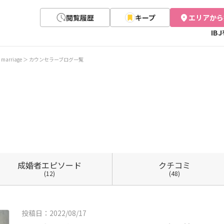
閲覧履歴
キープ
エリアから
IB
 marriage
カウンセラーブログ一覧
成婚者
エピソード
クチコミ
(12)
(48)
投稿日：2022/08/17