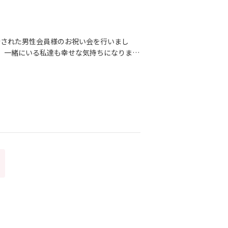
婚退会された男性会員様のお祝い会を行いまし
、一緒にいる私達も幸せな気持ちになりま
性会員様とのご結婚を決めて下さったお相手
しく、本当に素敵な素敵な彼女でした。天真
のだな…と思っていましたが、2人で並んで
めてだけど、、本当にお似合いだよね』と肩
すが、活動されたのは昨年の3月。ご入会か
は『入会してすぐに結婚相手を見つけた！』
をして、交際をして、今があります。詳し
ら是非ご覧ください▼ https://fammar