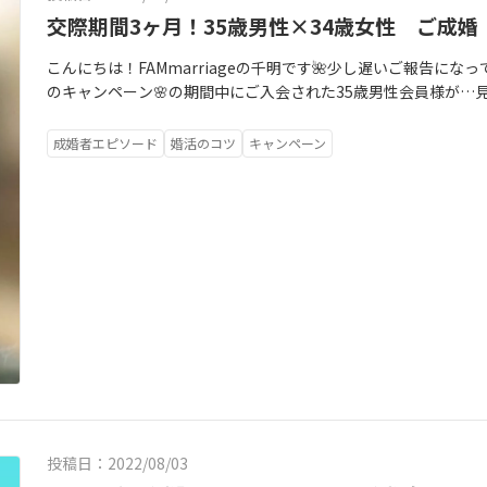
からマッチングするのか…本当に楽しみでした💘面談では、・
交際期間3ヶ月！35歳男性×34歳女性 ご成婚
由、原因・今後どんな婚活をしたいのか(期限など)を主にお伺い
arriageが出来ることをお伝えますが、リアルな婚活情報も包
こんにちは！FAMmarriageの千明です🌺少し遅いご報告にな
経験談を話すことって、かなり勇気がいることだと思います。し
のキャンペーン🌸の期間中にご入会された35歳男性会員様が…見
よ！』という訳でもなく、私たちがお伺いしてしまうのですから
成婚されました！！！！！おめでとうございます～✨☺️💗-----------
として、相談所での実態を本気でお答えしたい。ご入会が決ま
間：3ヶ月-------------------------私が彼と初めてお
成婚者エピソード
婚活のコツ
キャンペーン
はお金も頂きます。なのに『こんなはずでは…！』と思って頂き
きなブログに背中を押されました』と、とても嬉しいお言葉を頂き、
ルな声をお伝えしました。『30代前半は、若さをまだ武器に出
たのですが、対面での面談中に何度も彼の口から『前向きに自
申し込みが多いと思います』『お相手への希望年齢は同世代！と、
は、変われる環境に飛び込みたい！』という言葉が出てきまし
みが来ます。ご入会されて1～2週間は来るけれど、安心して下
■考えることも必要だが、まず行動！これは、私がよくブログや
は、本当です。男性は、若い女性にお申込みをしたいのです。自
さん読んで下さっていたので、私の価値観や考え方に共感して
先輩は多いのです。そして、全体の登録会員データを見ても《35
す。爽やかイケメンで学歴もお勤め先も素晴らしい彼ですが、
でなくても30代後半からのお申込みも多いのです。だから、20
た！「自分に自信をもっともっと持って頂きたい！！！もった
したい女性は、自分から積極的に申し込まないと中々難しい！
ていない魅力を伝えていきながら、活動サポートをしていきます
様とお話をされたり…約5時間程、面談にて入会直後の活動戦略
うしたら結婚報告をするかの作戦を練ったり…短い間でしたが
一緒に走らせて頂き、、最後に彼の幸せな顔を一番近くで見届け
投稿日：2022/08/03