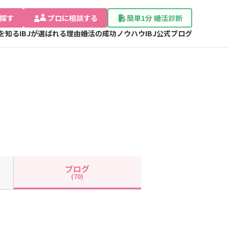
探す
プロに相談する
簡単1分 婚活診断
Jを知る
IBJが選ばれる理由
婚活の成功ノウハウ
IBJ公式ブログ
ブログ
(70)