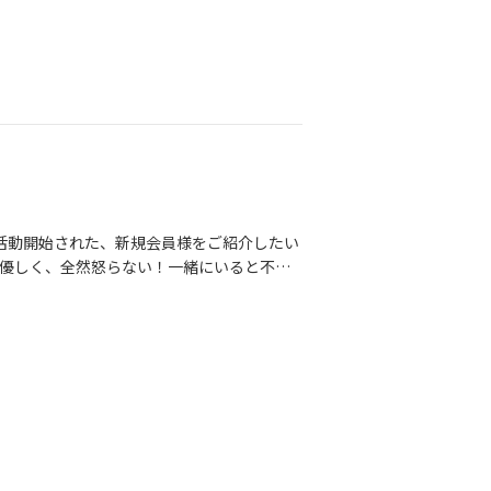
いのでエアコンは工夫して是非つけて頂きた
私も夏バテしている訳にはいきません🔥実
始まりました。いざという時に、遅れをとら
す🏃🏼‍♀️自己管理は身体だけのことで
間関係となると、《自分》よりも《相手》
います。そんな時に、身体は健康でも心が
すよね😢決して、相手を思って悩むことが
くす必要は無いのでは？何も身体が悪くなる
を変えることで解決出来そうなことでも、
ている方をお見受けしますが、”可哀想な自
から活動開始された、新規会員様をご紹介したい
んな時こそ周りの声を素直に聞いてほしい
優しく、全然怒らない！一緒にいると不思
人は自分が思っている以上に、視界が狭いの
です❤️‍🔥今回彼が私達を選んで下さったき
があった時に立ち直れません。会員様を見
のは、会社の社長から！！『うちに凄く真面
動してみることが大切です。婚活に関係ない
是非一度話を聞いてみてあげてくれないか
オケに行ったり…何となくふらっと散歩だ
婚をしてほしいと思っていて！』社長自ら私
では、後者の方が何だか気持ちが良いですよ
いさせて頂きました。しかし、ご紹介とはい
れるからだと思います。頑張った自分を好き
一番辛い思いをしてしまいます。それは絶
待つのではなく、自分で行動しないと意味が
、しっかり面談をしました。“言われたから
活動していきましょう🔥
して、“彼自身が頑張るべきこと” と “私
らこそ、あえて大変かもしれないこともしっ