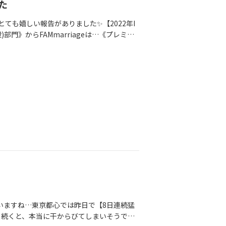
た
もとても嬉しい報告がありました✨【2022年I
般)部門》からFAMmarriageは…《プレミア
会数やご成婚数で実績を残した相談所が選出
のは15％程！！！実績だけでなく、IBJが主
ムなどの状況が選定基準となっていました。
出して頂けたこと、大変光栄に思っておりま
から、私達FAMmarriageを選んで下さ
動をされる会員様。「写真、使って良いです
下さる卒業された元会員様。「婚活の相談、受け
のサポート・ご縁を一緒に考え、一緒に悩ん
て、支えてくれる家族と主人。私達に関わっ
ました。 本当に本当に、いつもありがとう
っぱい溢れておりますが…同時にもっともっ
は〚会員様の一番の味方〛となり、1人1人
します。誰にでも素敵なご縁があると思って
いていますね…東京都心では昨日で【8日連続猛
日続くと、本当に干からびてしまいそうです