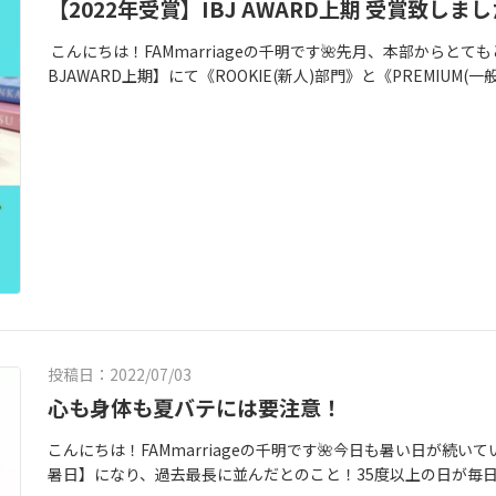
【2022年受賞】IBJ AWARD上期 受賞致しまし
こんにちは！FAMmarriageの千明です🌺先月、本部からとて
BJAWARD上期】にて《ROOKIE(新人)部門》と《PREMIUM(一
ム部門》で、受賞いたしました🏅❣この賞では、会員様のご入
されるのですが、全国3,362社の結婚相談所の中でも、受賞した
催する定例会や勉強会への会合参加状況や、トラブル・クレー
昨年2021年の上期にも受賞させて頂いた賞でしたが、今期も選
す。 これは、私の力で頂いた賞ではありません。 数ある結婚相談所
り、辛い事があっても、仕事が忙しくても、諦めず一生懸命活
よ！」「口コミ、書きます！」とFAMmarriageに協力して
てあげてくれない？」と、紹介してくれる友人や先輩。会員様
で相談し合える仲人仲間。 そして、私の一番の味方で居てくれ
て下さる全ての皆様のおかげで、このような賞を頂くことが出来
ございます。 この賞を頂き、改めて皆様へ感謝の気持ちが胸い
と頑張りたい、とやる気に満ち溢れています。 これからも私たち
投稿日：2022/07/03
と真剣に向き合い、幸せな結婚が出来るご縁を、一緒にお探し
心も身体も夏バテには要注意！
いるからこそ、本気で最後まで伴走致します。
こんにちは！FAMmarriageの千明です🌺今日も暑い日が続
暑日】になり、過去最長に並んだとのこと！35度以上の日が毎