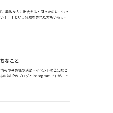
すれば、素敵な人に出会えると思ったのに…もっ
ない！！！という経験をされた方もいらっし
改善策をご紹介します！現在活動中の方や、
いね🌈
がちなこと
eでは婚活情報や会員様の活動・イベントの告知など
はHPのブログとInstagramですが、最
う！と、ひっそり動いています🐭以前、30
とに多くの方から反応を頂きました。20代
…やっぱりあるあるだったみたい！これから
------------------------今年2月に、3
もあって意気投合し、面談から3日で入会を
スなところがまた魅力的で、どんな方とこれ