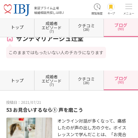
東証プライム上場
結婚相談所探しはIBJ
閲覧履歴
キープ
メニュー
成婚者
ブログ
クチコミ
ホーム
神奈川県の結婚相談所
神奈川県藤沢市
サンテマリアージュ辻堂
カウンセラー
トップ
エピソード
(93)
(28)
(7)
サンテマリアージュ辻堂
このままではもったいない人のチカラになります
成婚者
ブログ
クチコミ
トップ
エピソード
(93)
(28)
(7)
投稿日：2021/07/21
53 お見合いするなら① 声を磨こう
オンライン対話が多くなって、痛感
したのが声の出し方のクセ。ボイス
レッスンで学んだことは、「お見合