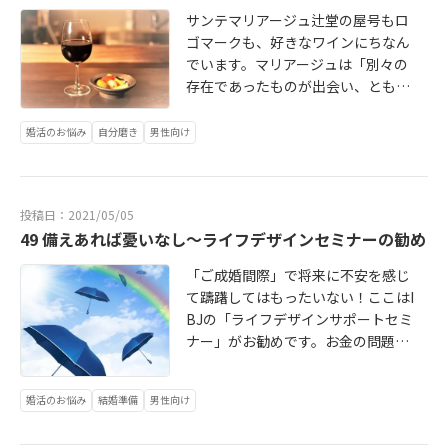
サンテマリアージュ辻堂の屋号もロ
ゴマークも、好きなワインにちなん
でいます。マリアージュは「別々の
存在であったものが出会い、ともに
新しい世界を創り上げる」という、
ステキな意味合いの言葉。結婚もワ
婚活のお悩み
自分磨き
男性向け
インも組み合わせの相性が大切で
す。続きはこちらから http://bridals
tory2020.blog.jp/archives/846122
投稿日：2021/05/05
1.html
49 備えあれば憂いなし～ライフデザインセミナーの勧め
「ご成婚間際」で将来に不安を感じ
て躊躇してはもったいない！ここはI
BJの「ライフデザインサポートセミ
ナー」がお勧めです。お金の問題な
ど早い段階で将来設計を「二人で話
し合う」ことで、楽しく安定した結
婚活のお悩み
結婚準備
男性向け
婚生活を築いていくことができま
す。続きはこちら→ http://bridalsto