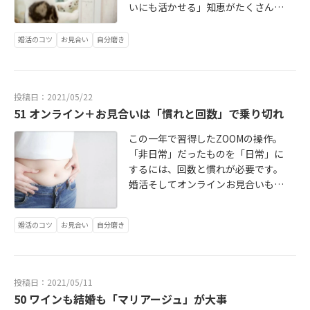
いにも活かせる」知恵がたくさんで
した。普段から話し方を少し意識す
るだけで、お見合いの成功率も変わ
婚活のコツ
お見合い
自分磨き
ってきます。続きはこちら http://bri
dalstory2020.blog.jp/archives/879
2750.html
投稿日：2021/05/22
51 オンライン＋お見合いは「慣れと回数」で乗り切れ
この一年で習得したZOOMの操作。
「非日常」だったものを「日常」に
するには、回数と慣れが必要です。
婚活そしてオンラインお見合いも同
じこと。最初は大変ですが、がんば
って継続することで、ご縁を引き寄
婚活のコツ
お見合い
自分磨き
せやすくなります。続きはこちら ht
tp://bridalstory2020.blog.jp/archiv
es/8655983.html
投稿日：2021/05/11
50 ワインも結婚も「マリアージュ」が大事