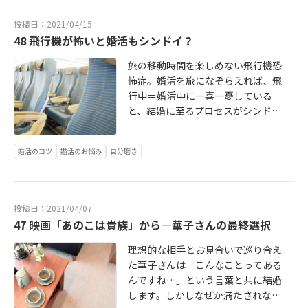
ry2020.blog.jp/archives/8591200.h
tml
投稿日：2021/04/15
48 飛行機が怖いと婚活もシンドイ？
旅の移動時間を楽しめない飛行機恐
怖症。婚活を旅になぞらえれば、飛
行中＝婚活中に一喜一憂している
と、結婚に至るプロセスがシンドイ
ばかりです。不安を感じたときこそ
のマリッジサロン。マンパワーでし
婚活のコツ
婚活のお悩み
自分磨き
っかり状況をご説明します。続きは
こちら→ http://bridalstory2020.bl
og.jp/archives/7551285.html
投稿日：2021/04/07
47 映画「あのこは貴族」から―華子さんの最終選択
理想的な相手とお見合いで巡り合え
た華子さんは「こんなことってある
んですね…」という言葉と共に結婚
します。しかしなぜか満たされない