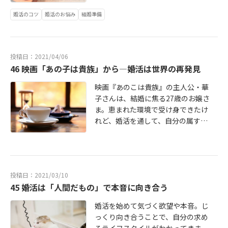
毎日。「自分はどうしたいか？」を
改めて考えることで、子ども時代と
婚活のコツ
婚活のお悩み
結婚準備
訣別した華子さんが出した結論
は…。続きはこちら→ http://bridals
tory2020.blog.jp/archives/824324
投稿日：2021/04/06
4.html
46 映画「あの子は貴族」から―婚活は世界の再発見
映画『あのこは貴族』の主人公・華
子さんは、結婚に焦る27歳のお嬢さ
ま。恵まれた環境で受け身できたけ
れど、婚活を通して、自分の属する
世界や価値観に気づきます。自分を
客観視できることが婚活のメリット
です。続きはこちら→ http://bridals
tory2020.blog.jp/archives/816213
投稿日：2021/03/10
5.html
45 婚活は「人間だもの」で本音に向き合う
婚活を始めて気づく欲望や本音。じ
っくり向き合うことで、自分の求め
るライフスタイルがわかってきま