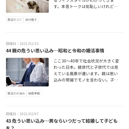
す。本音トークは気恥しいけれど、
相田みつをの「にんげんだもの」精
神で、お相手にも優しくなれる「ご
婚活のコツ
自分磨き
縁力」を身につけましょう。続きは
こちら→ http://bridalstory2020.bl
og.jp/archives/8048732.html
投稿日：2021/02/15
44 親の危うい思い込み…昭和と令和の婚活事情
ここ30～40年で社会状況が大きく変
わった日本。親世代と子世代では見
えている風景が違います。親は思い
込みの常識でモノを言わない。子は
刷り込まれた思い込みに寄らず、現
実をしっかり見る。ロールモデルと
婚活のお悩み
結婚準備
なる人を見つけることも大事です。
続きはこちらから→ http://bridalst
ory2020.blog.jp/archives/7097485.
投稿日：2021/02/07
html
43 危うい思い込み…男ならいつだって結婚して子ども
を？