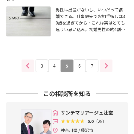
男性は出産がないし、いつだって結
婚できる。仕事優先でお相手探しは3
0歳を過ぎてから…これは実はとても
危うい思い込み。初婚男性の約4割は
20代後半で婚姻届を出しています。
希望通りのお相手と巡り合うために
はやはり早めのアクションが大事で
す。続きはこちら http://bridalstory
2020.blog.jp/archives/7087712.ht
3
4
5
6
7
ml
この相談所を知る
サンテマリアージュ辻堂
5.0
（28）
神奈川県 / 藤沢市