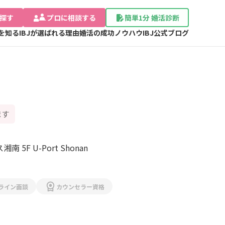
探す
プロに相談する
簡単1分 婚活診断
Jを知る
IBJが選ばれる理由
婚活の成功ノウハウ
IBJ公式ブログ
ます
神奈川県藤沢市辻堂神台2-2-1 アイクロス湘南 5F U-Port Shonan 
ライン面談
カウンセラー資格