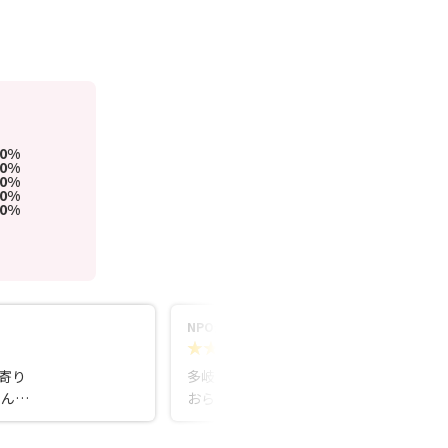
00%
0%
0%
0%
0%
NPO法人ぜんしん01
5.0
3週間前
寄り
多岐に渡り、社会貢献活動に取り組んで
なんで
おられる素晴らしいご夫妻です。これま
す
でに培われた豊かな知識とご経験を、私
たちのボランティア活動にも活かしてく