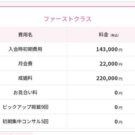
ファーストクラス
費用名
料金
（税込）
143,000
入会時初期費用
円
22,000
月会費
円
220,000
成婚料
円
0
お見合い料
円
0
ピックアップ掲載9回
円
0
初期集中コンサル5回
円