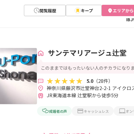
閲覧履歴
キープ
エリアから
IB
サンテマリアージュ辻堂
このままではもったいない人のチカラになり
5.0
（28件）
JR東海道本線 辻堂駅から徒歩5分
成婚者の声
キャッシュレス
オン