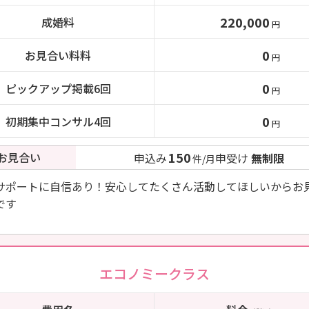
220,000
成婚料
円
0
お見合い料料
円
0
ピックアップ掲載6回
円
0
初期集中コンサル4回
円
150
お見合い
申込み
申受け
無制限
件/月
サポートに自信あり！安心してたくさん活動してほしいからお
です
エコノミークラス