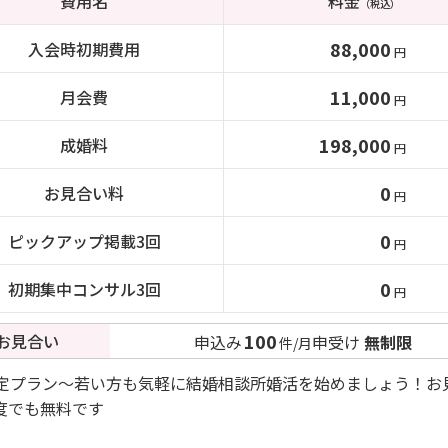
費用名
料金
（税込）
88,000
入会時初期費用
円
11,000
月会費
円
198,000
成婚料
円
0
お見合い料
円
0
ピックアップ掲載3回
円
0
初期集中コンサル3回
円
100
お見合い
申込み
申受け
無制限
件/月
限定プラン～若い方も気軽に結婚相談所婚活を始めましょう！お
度でも無料です