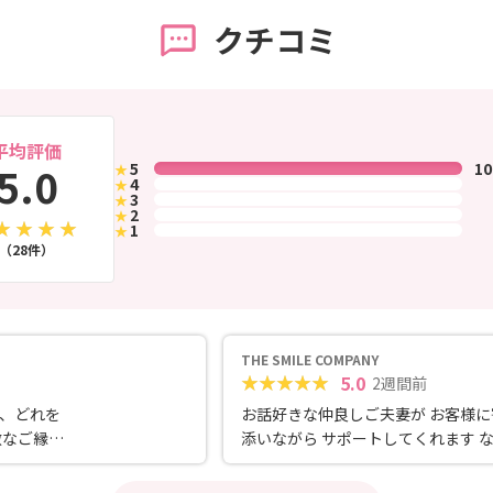
クチコミ
平均評価
5.0
5
1
★
4
★
3
★
2
★
1
★
（28件）
THE SMILE COMPANY
5.0
2週間前
、どれを
お話好きな仲良しご夫妻が お客様に
敵なご縁に
添いながら サポートしてくれます 
も気兼ねなく相談できるので 安心で