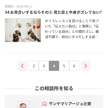
続きはこちら→ http://bridalstory2
投稿日：2021/08/12
020.blog.jp/archives/8874017.html
54 お見合いするならその② 見た目と中身がズレてない?
ボイスレッスンを受けることで気づ
いた「伝えたい自分」と現実に「伝
わっている自分」との間のズレ。婚
活不調で、自分にダメだしする前
に、まずは自分の「見た目」を客観
視していくことから始めてみましょ
う。続きはこちら http://bridalstory
2020.blog.jp/archives/8792966.ht
ml
2
3
4
5
6
この相談所を知る
サンテマリアージュ辻堂