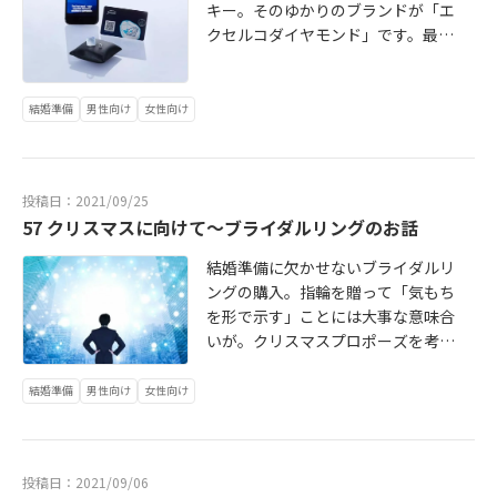
キー。そのゆかりのブランドが「エ
クセルコダイヤモンド」です。最高
品質の輝きと原石から買付けるこだ
わりで、これからの二人の門出にふ
さわしい、ブライダルリングを揃え
結婚準備
男性向け
女性向け
ています。続きはこちら http://brid
alstory2020.blog.jp/archives/9195
801.html
投稿日：2021/09/25
57 クリスマスに向けて～ブライダルリングのお話
結婚準備に欠かせないブライダルリ
ングの購入。指輪を贈って「気もち
を形で示す」ことには大事な意味合
いが。クリスマスプロポーズを考え
ている方のためにご案内！続きはこ
ちら http://bridalstory2020.blog.j
結婚準備
男性向け
女性向け
p/archives/9187170.html
投稿日：2021/09/06