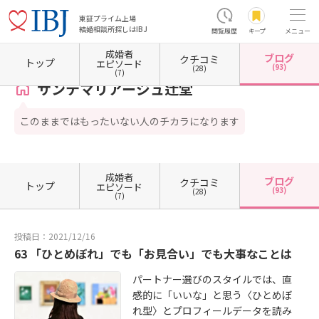
東証プライム上場
結婚相談所探しはIBJ
閲覧履歴
キープ
メニュー
成婚者
ブログ
クチコミ
ホーム
神奈川県の結婚相談所
神奈川県藤沢市
サンテマリアージュ辻堂
カウンセラー
トップ
エピソード
(93)
(28)
(7)
サンテマリアージュ辻堂
このままではもったいない人のチカラになります
成婚者
ブログ
クチコミ
トップ
エピソード
(93)
(28)
(7)
投稿日：2021/12/16
63 「ひとめぼれ」でも「お見合い」でも大事なことは
パートナー選びのスタイルでは、直
感的に「いいな」と思う〈ひとめぼ
れ型〉とプロフィールデータを読み