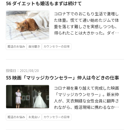
56 ダイエットも婚活もまずは続けて
コロナ下でのおこもり生活で激増し
た体重。慌てて通い始めたジムで体
重を落とす難しさを実感しつつも、
得られたことは大きかった。ダイエ
ットも婚活も、夢の実現にはアクシ
ョンが大事です。続きはこちら⇒ ht
婚活のお悩み
自分磨き
カウンセラーの日常
tp://bridalstory2020.blog.jp/archiv
es/9122246.html
投稿日：2021/08/20
55 映画「マリッジカウンセラー」仲人は今どきの仕事
コロナ禍を乗り越えて完成した映画
「マリッジカウンセラー」。新米仲
人が、天衣無縫な女性会員に翻弄さ
れながら、婚活現場に携わるなか、
自分の過去も乗り越えていきます。
婚活のお悩み
お見合い
カウンセラーの日常
「仲人は今どきの仕事」という意味
がリアルに伝わってくるお話です。