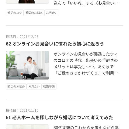
込んで「いいね」する〈お見合い
型〉どちらも情報の偏りなく、経験
婚活のコツ
婚活のお悩み
お見合い
に裏付けられた判断をしていくこと
が大事です。続きはこちら→ http://
bridalstory2020.blog.jp/archives/1
0979432.html
投稿日：2021/12/06
62 オンラインお見合いに慣れたら初心に返ろう
オンラインお見合いが浸透したウィ
ズコロナの時代。出会いの手軽さの
メリットは享受しつつ、あくまで
「ご縁のきっかけづくり」で利用し
ましょう。生涯のパートナー探すな
ら、やはり直接にお会いするリアル
婚活のお悩み
お見合い
結婚準備
がとても大切です。続きはこちら ht
tp://bridalstory2020.blog.jp/archiv
es/10910296.html
投稿日：2021/11/15
61 老人ホームを探しながら婚活について考えてみた
80代両親のこれからを考えながら高