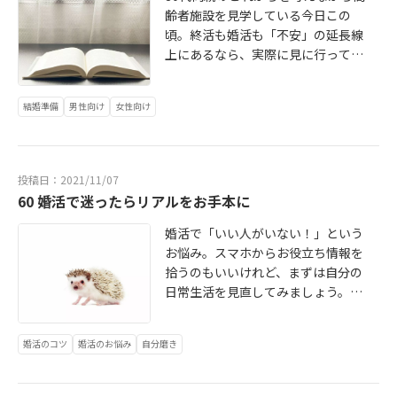
齢者施設を見学している今日この
頃。終活も婚活も「不安」の延長線
上にあるなら、実際に見に行って、
話を聞いてとアクションを起こした
方がいい。望む未来はその先に形づ
結婚準備
男性向け
女性向け
くられます。→続きはこちら http://
bridalstory2020.blog.jp/archives/1
0372162.html
投稿日：2021/11/07
60 婚活で迷ったらリアルをお手本に
婚活で「いい人がいない！」という
お悩み。スマホからお役立ち情報を
拾うのもいいけれど、まずは自分の
日常生活を見直してみましょう。そ
して「あんなふうになりたい！」と
憧れの人を見つけて真似してみるこ
婚活のコツ
婚活のお悩み
自分磨き
とも有効です続きはこちら⇒ http://
bridalstory2020.blog.jp/archives/8
476200.html