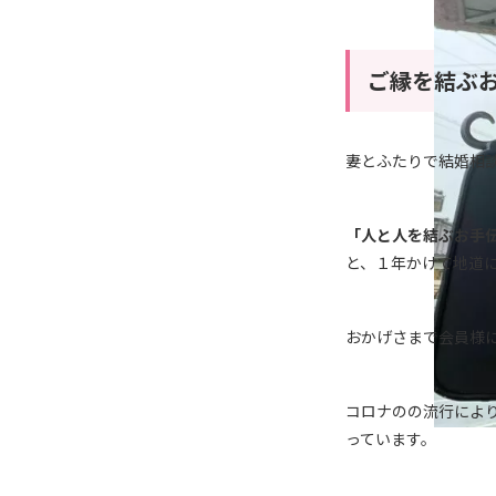
ご縁を結ぶ
妻とふたりで結婚相談
「人と人を結ぶお手
と、１年かけて地道に
おかげさまで会員様に
コロナのの流行によ
っています。