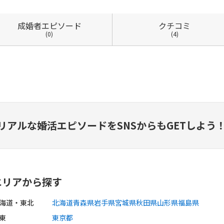
成婚者
エピソード
クチコミ
(0)
(4)
リアルな婚活エピソードを
SNSからもGETしよう
エリアから探す
海道・東北
北海道
青森県
岩手県
宮城県
秋田県
山形県
福島県
東
東京都