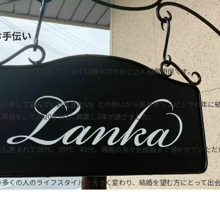
お手伝い
所Lankaを開設しています50歳半ばのおじさん稲葉明保です。
伝いをして喜んでいただきたい」
との想いから東京オリンピックの年に
準備をして2020年1月に開業し3年が過ぎました。
も恵まれて20代、30代、40代、再婚の方々を成婚まで導かせていただ
り多くの人のライフスタイルが大きく変わり、結婚を望む方にとって出