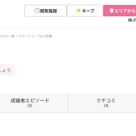
閲覧履歴
キープ
エリアから
IB
ブログ一覧
カウンセラーブログ詳細
しょう
成婚者
エピソード
クチコミ
(0)
(4)