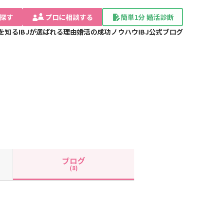
探す
プロに相談する
簡単1分 婚活診断
Jを知る
IBJが選ばれる理由
婚活の成功ノウハウ
IBJ公式ブログ
ブログ
(8)