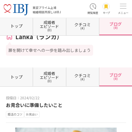
東証プライム上場
結婚相談所探しはIBJ
閲覧履歴
キープ
メニュー
成婚者
ブログ
クチコミ
ホーム
茨城県の結婚相談所
茨城県結城市
Lanka（ランカ）
カウンセラーブログ一覧
トップ
エピソード
(8)
(4)
(0)
Lanka（ランカ）
扉を開けて幸せへの一歩を踏み出しましょう
成婚者
ブログ
クチコミ
トップ
エピソード
(8)
(4)
(0)
投稿日：2024/02/22
お見合いに準備したいこと
婚活のコツ
お見合い