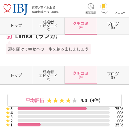
東証プライム上場
結婚相談所探しはIBJ
閲覧履歴
キープ
メニュー
成婚者
クチコミ
ブログ
ホーム
茨城県の結婚相談所
茨城県結城市
Lanka（ランカ）
クチコミ一覧
トップ
エピソード
(4)
(8)
(0)
Lanka（ランカ）
扉を開けて幸せへの一歩を踏み出しましょう
成婚者
クチコミ
ブログ
トップ
エピソード
(4)
(8)
(0)
平均評価
4.0
（4件）
★
5
75%
★
4
0%
★
3
0%
★
2
0%
★
1
25%