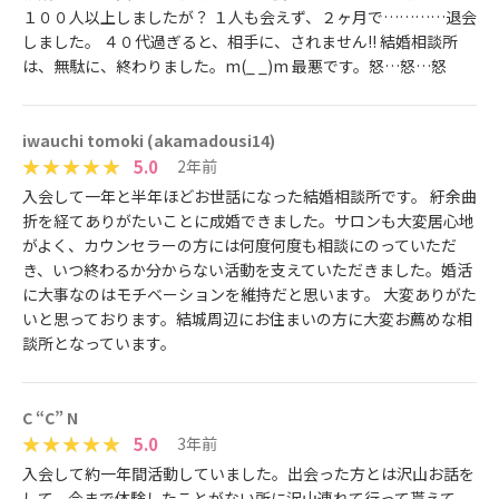
１００人以上しましたが？ １人も会えず、２ヶ月で…………退会
しました。 ４０代過ぎると、相手に、されません!! 結婚相談所
は、無駄に、終わりました。m(_ _)m 最悪です。怒…怒…怒
iwauchi tomoki (akamadousi14)
5.0
2年前
入会して一年と半年ほどお世話になった結婚相談所です。 紆余曲
折を経てありがたいことに成婚できました。サロンも大変居心地
がよく、カウンセラーの方には何度何度も相談にのっていただ
き、いつ終わるか分からない活動を支えていただきました。婚活
に大事なのはモチベーションを維持だと思います。 大変ありがた
いと思っております。結城周辺にお住まいの方に大変お薦めな相
談所となっています。
C “C” N
5.0
3年前
入会して約一年間活動していました。出会った方とは沢山お話を
して、今まで体験したことがない所に沢山連れて行って貰えて、