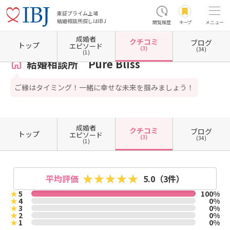
東証プライム上場
結婚相談所探しはIBJ
閲覧履歴
キープ
メニュー
成婚者
クチコミ
ブログ
ホーム
茨城県の結婚相談所
茨城県坂東市
結婚相談所 Pure Bliss
クチコミ一覧
トップ
エピソード
(3)
(34)
(1)
結婚相談所 Pure Bliss
ご縁はタイミング！一緒に幸せな未来を掴みましょう！
成婚者
クチコミ
ブログ
トップ
エピソード
(3)
(34)
(1)
平均評価
5.0
（3件）
★
5
100%
★
4
0%
★
3
0%
★
2
0%
★
1
0%