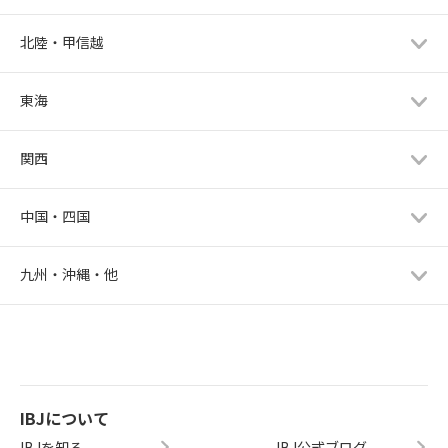
北陸・甲信越
東海
関西
中国・四国
九州・沖縄・他
IBJについて
IBJを知る
IBJ公式ブログ