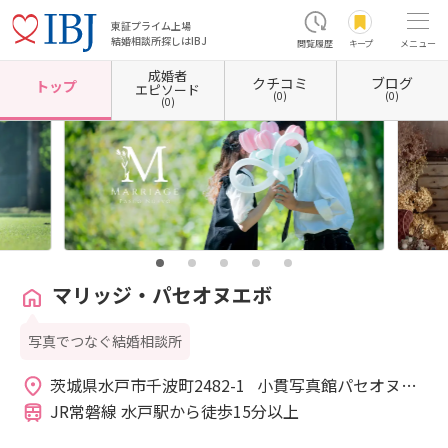
東証プライム上場
結婚相談所探しはIBJ
閲覧履歴
キープ
メニュー
成婚者
クチコミ
ブログ
ホーム
茨城県の結婚相談所
茨城県水戸市
マリッジ・パセオヌエボ
トップ
エピソード
(0)
(0)
(0)
マリッジ・パセオヌエボ
写真でつなぐ結婚相談所
茨城県水戸市千波町2482-1   小貫写真館パセオヌエ
ボ(館内) 
JR常磐線 水戸駅から徒歩15分以上