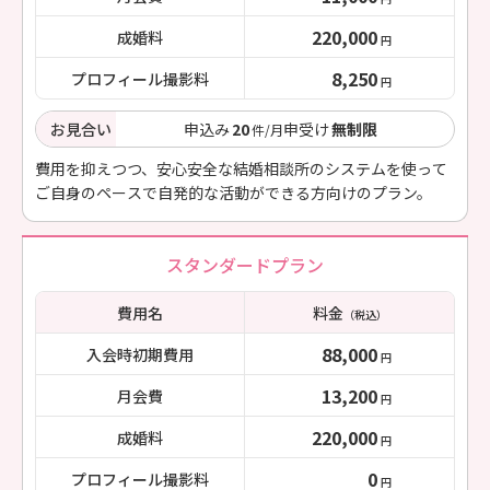
220,000
成婚料
円
8,250
プロフィール撮影料
円
お見合い
申込み
20
申受け
無制限
件/月
費用を抑えつつ、安心安全な結婚相談所のシステムを使って
ご自身のペースで自発的な活動ができる方向けのプラン。
スタンダードプラン
費用名
料金
（税込）
88,000
入会時初期費用
円
13,200
月会費
円
220,000
成婚料
円
0
プロフィール撮影料
円