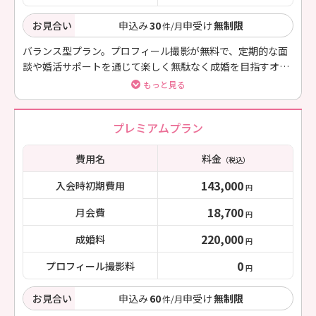
お見合い
申込み
30
申受け
無制限
件/月
バランス型プラン。プロフィール撮影が無料で、定期的な面
談や婚活サポートを通じて楽しく無駄なく成婚を目指すオス
スメプラン。
もっと見る
プレミアムプラン
費用名
料金
（税込）
143,000
入会時初期費用
円
18,700
月会費
円
220,000
成婚料
円
0
プロフィール撮影料
円
お見合い
申込み
60
申受け
無制限
件/月