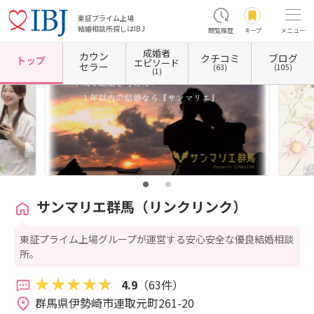
東証プライム上場
結婚相談所探しはIBJ
閲覧履歴
キープ
メニュー
成婚者
カウン
クチコミ
ブログ
ホーム
群馬県の結婚相談所
群馬県伊勢崎市
サンマリエ群馬（リンクリンク）
トップ
エピソード
セラー
(63)
(105)
(1)
サンマリエ群馬（リンクリンク）
東証プライム上場グループが運営する安心安全な優良結婚相談
所。
4.9
（63件）
群馬県伊勢崎市連取元町261-20 