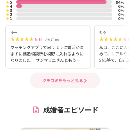
5
94%
★
4
6%
★
3
0%
★
2
0%
★
1
0%
★
ゆー
むう
5.0
5.
2ヵ月前
マッチングアプリで思うように婚活が進
私は、ここに入
まずに結婚相談所を視野に入れるように
めて、リアルや
なりました。 サンマリエさんともう一社
SNS等で、自己
にお問い合わせをさせていただいたとこ
た。 けれど、恐
ろ、すぐにサンマリエさんからご連絡を
婚者😱💦や、
いただきご相談に伺いました。 蜂須さん
こくストーカーす
クチコミをもっと見る
が丁寧に結婚相談所の説明をしてくださ
等々、かなりキ
ったり、私の活動にあたり不安なところ
かりでした。 サンマリエさんは、色々シ
に耳を傾けてくださいました。 入会して
ステムが豊富で
も必ずしもうまくいくとは限らないので
り、1対1で担
成婚者エピソード
勇気がいりましたが、サンマリエさんな
が出来たり、努
ら親身になってくれそうだと思いました
リだと思います
し、他社にはないハンドメイド紹介に魅
いました🙏🏻🥺