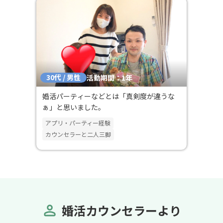
力を感じ一歩踏み出してみることに決め
ました。(プロフィール文もとても丁寧に
作っていただき感動しました) 活動が始
まってからは担当カウンセラーの鈴木さ
んと連絡をとりながら自分のペースで進
めることができました。体調面などで無
理ができない事情がありましたがそれも
30代 / 男性
考慮した上で、「無理のないようにやっ
活動期間：1年
ていきましょうと」優しく寄り添ってサ
婚活パーティーなどとは「真剣度が違うな
ポートしていただきました。 初めてのお
ぁ」と思いました。
見合いでとても優しく穏やかな方と出会
うことができ、少しずつ関係を育むこと
アプリ・パーティー経験
ができました。入会当初の目標である半
カウンセラーと二人三脚
年で成婚退会ができたことには本当にび
っくりしております。 本当にありがとう
ございます。 活動費用も決して安くはな
いので、迷われるかと思います。でもそ
れだけ結婚に本気の方に出会えるのでは
ないかと思いますし、1人ではなくてカ
婚活カウンセラーより
ウンセラーさんのサポートがあることは
とても心強かったですよ！ 私は結婚相談