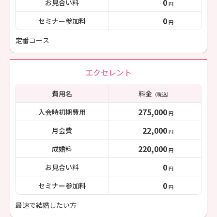
0
お見合い料
円
0
セミナー参加料
円
定番コース
エクセレント
費用名
料金
（税込）
275,000
入会時初期費用
円
22,000
月会費
円
220,000
成婚料
円
0
お見合い料
円
0
セミナー参加料
円
最速で結婚したい方