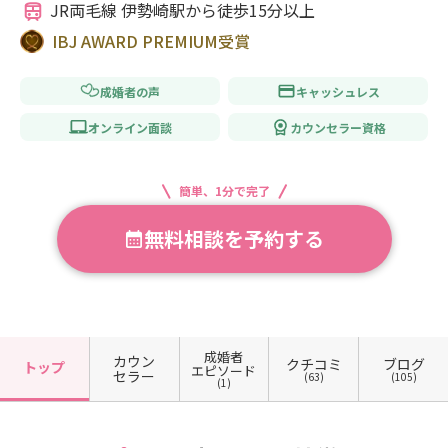
JR両毛線 伊勢崎駅から徒歩15分以上
IBJ AWARD PREMIUM受賞
成婚者の声
キャッシュレス
オンライン面談
カウンセラー資格
簡単、1分で完了
無料相談を予約する
成婚者
カウン
クチコミ
ブログ
トップ
エピソード
セラー
(63)
(105)
(1)