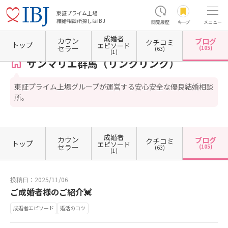
東証プライム上場
結婚相談所探しはIBJ
閲覧履歴
キープ
メニュー
成婚者
カウン
ブログ
クチコミ
ホーム
群馬県の結婚相談所
群馬県伊勢崎市
サンマリエ群馬（リンクリンク）
カウン
トップ
エピソード
セラー
(105)
(63)
(1)
サンマリエ群馬（リンクリンク）
東証プライム上場グループが運営する安心安全な優良結婚相談
所。
成婚者
カウン
ブログ
クチコミ
トップ
エピソード
セラー
(105)
(63)
(1)
投稿日：2025/11/06
ご成婚者様のご紹介💓
成婚者エピソード
婚活のコツ