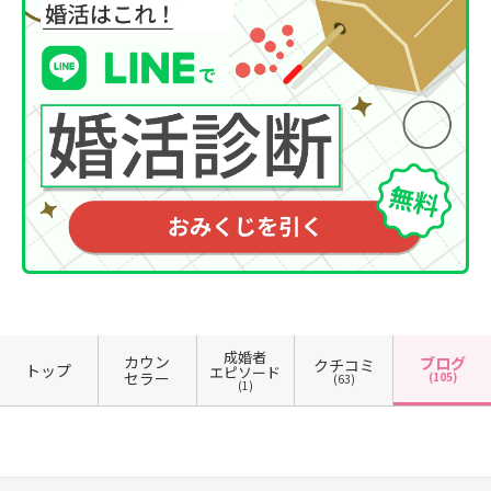
成婚者
カウン
ブログ
クチコミ
トップ
エピソード
セラー
(105)
(63)
(1)