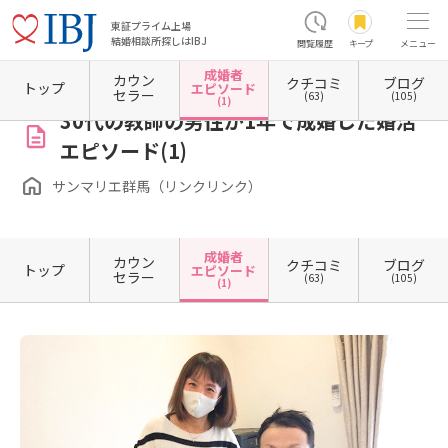
東証プライム上場
結婚相談所探しはIBJ
閲覧履歴
キープ
メニュー
成婚者
カウン
クチコミ
ブログ
ホーム
群馬県の結婚相談所
群馬県伊勢崎市
サンマリエ群馬（リンクリンク）
成婚者
トップ
エピソード
セラー
(63)
(105)
(1)
30代の教師の男性が1年で成婚した婚活
エピソード(1)
サンマリエ群馬（リンクリンク）
成婚者
カウン
クチコミ
ブログ
トップ
エピソード
セラー
(63)
(105)
(1)