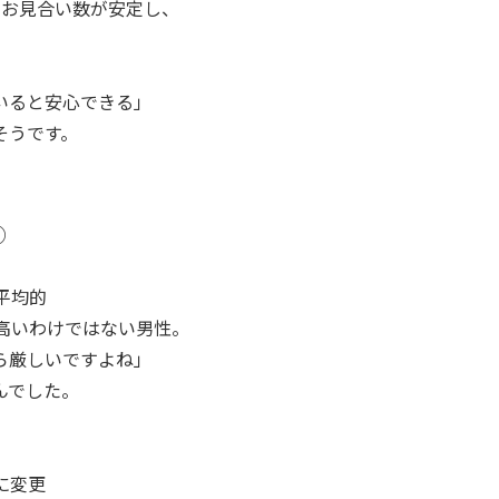
らお見合い数が安定し、
♡
いると安心できる」
そうです。
②
平均的
別高いわけではない男性。
ら厳しいですよね」
んでした。
に変更