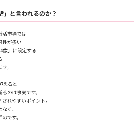
の壁」と言われるのか？
婚活市場では
男性が多い
34歳」に設定する
る
ます。
超えると
減るのは事実です。
解されやすいポイント。
はなく、
”のです。