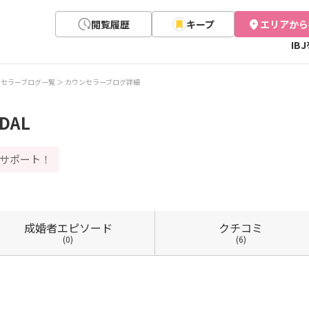
閲覧履歴
キープ
エリアから
IB
ンセラーブログ一覧
カウンセラーブログ詳細
DAL
でサポート！
成婚者
エピソード
クチコミ
(0)
(6)