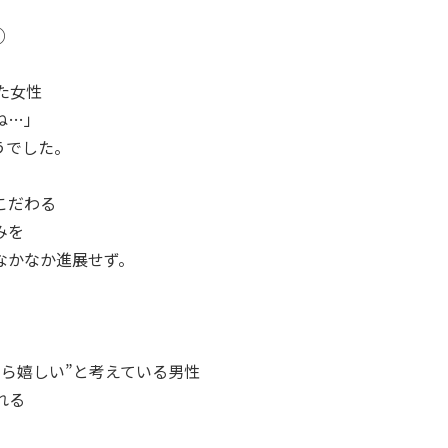
①
た女性
ね…」
うでした。
こだわる
みを
なかなか進展せず。
。
たら嬉しい”と考えている男性
れる