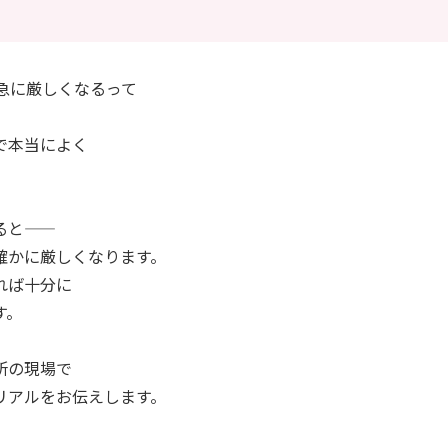
と急に厳しくなるって
で本当によく
。
――
確かに厳しくなります。
れば十分に
す。
所の現場で
リアルをお伝えします。