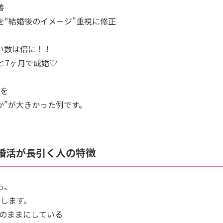
善
を“結婚後のイメージ”重視に修正
い数は倍に！！
と7ヶ月で成婚♡
後を
か”が大きかった例です。
て婚活が長引く人の特徴
も、
響します。
準のままにしている