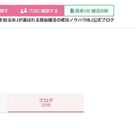
探す
プロに相談する
簡単1分 婚活診断
Jを知る
IBJが選ばれる理由
婚活の成功ノウハウ
IBJ公式ブログ
ブログ
(139)