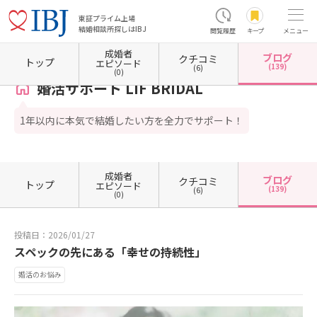
東証プライム上場
結婚相談所探しはIBJ
閲覧履歴
キープ
メニュー
成婚者
ブログ
クチコミ
ホーム
岐阜県の結婚相談所
岐阜県岐阜市
婚活サポート LIF BRIDAL
カウンセラーブロ
トップ
エピソード
(139)
(6)
(0)
婚活サポート LIF BRIDAL
1年以内に本気で結婚したい方を全力でサポート！
成婚者
ブログ
クチコミ
トップ
エピソード
(139)
(6)
(0)
投稿日：2026/01/27
スペックの先にある「幸せの持続性」
婚活のお悩み