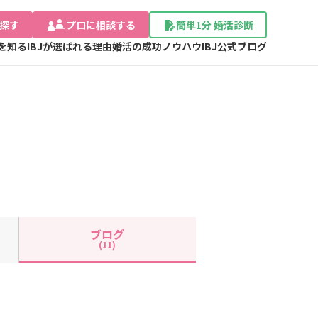
探す
プロに相談する
簡単1分 婚活診断
Jを知る
IBJが選ばれる理由
婚活の成功ノウハウ
IBJ公式ブログ
ブログ
(11)