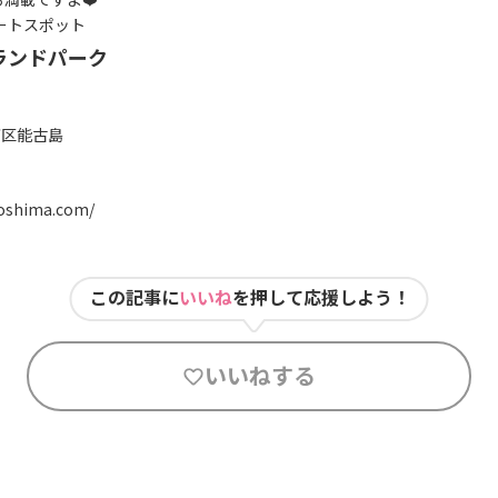
ートスポット
ランドパーク
西区能古島
noshima.com/
この記事に
いいね
を押して応援しよう！
いいねする