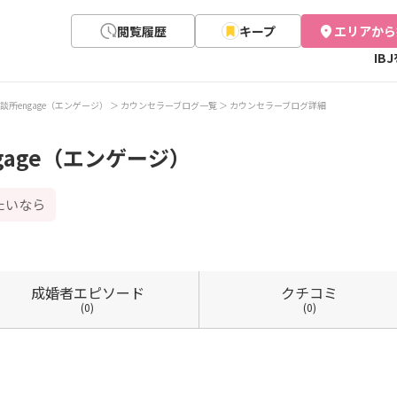
閲覧履歴
キープ
エリアから
IB
談所engage（エンゲージ）
カウンセラーブログ一覧
カウンセラーブログ詳細
gage（エンゲージ）
たいなら
成婚者
エピソード
クチコミ
(0)
(0)