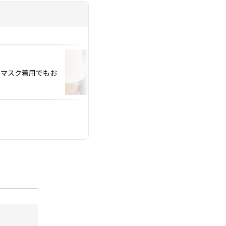
投稿日：2020.03.12
、マスク着用でもお
コロナが心配、、でも
そんな時は(2)