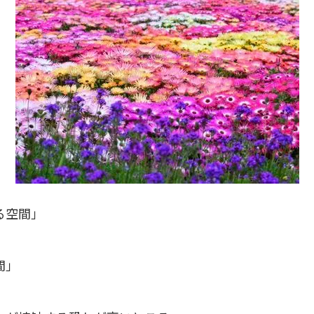
る空間」
間」