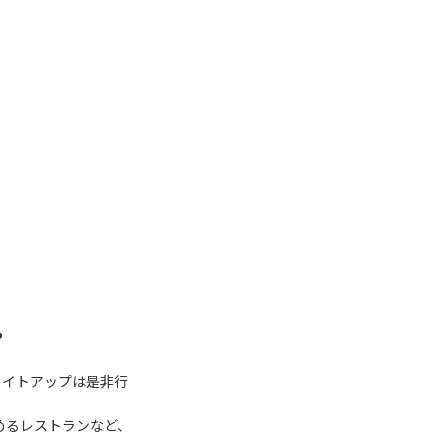
️
。
のライトアップは是非行
めるレストランなど、