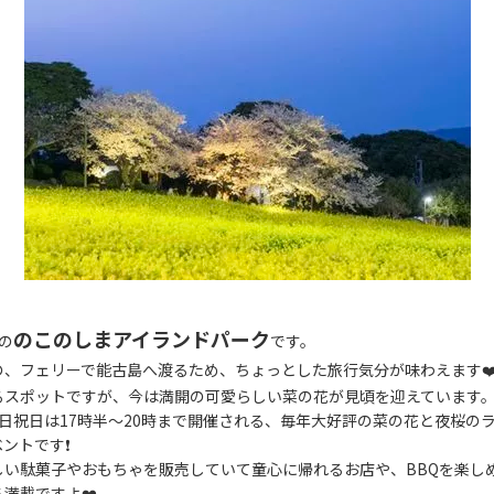
のこのしまアイランドパーク
の
です。
の、フェリーで能古島へ渡るため、ちょっとした旅行気分が味わえます❤
るスポットですが、今は満開の可愛らしい菜の花が見頃を迎えています
5の土日祝日は17時半〜20時まで開催される、毎年大好評の菜の花と夜桜
ントです❗️
しい駄菓子やおもちゃを販売していて童心に帰れるお店や、BBQを楽し
満載ですよ❤️