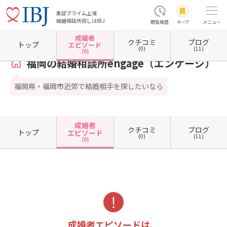
東証プライム上場
結婚相談所探しはIBJ
閲覧履歴
キープ
メニュー
成婚者
クチコミ
ブログ
ホーム
福岡県の結婚相談所
福岡県福岡市
福岡県福岡市南区
福岡の結婚相談所enga
トップ
エピソード
(0)
(11)
(0)
福岡の結婚相談所engage（エンゲージ）
福岡県・福岡市近郊で結婚相手を探したいなら
成婚者
クチコミ
ブログ
トップ
エピソード
(0)
(11)
(0)
成婚者エピソードは、