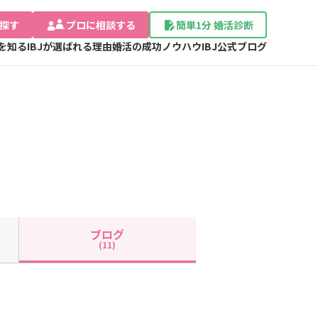
探す
プロに相談する
簡単1分 婚活診断
Jを知る
IBJが選ばれる理由
婚活の成功ノウハウ
IBJ公式ブログ
ブログ
(11)