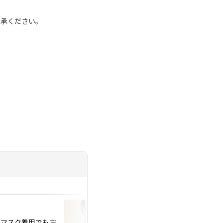
了承ください。
投稿日：2020.03.12
、マスク着用でもお
コロナが心配、、でも