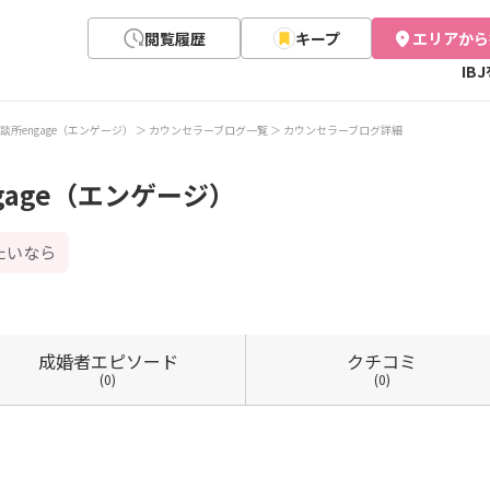
閲覧履歴
キープ
エリアから
IB
談所engage（エンゲージ）
カウンセラーブログ一覧
カウンセラーブログ詳細
gage（エンゲージ）
たいなら
成婚者
エピソード
クチコミ
(0)
(0)