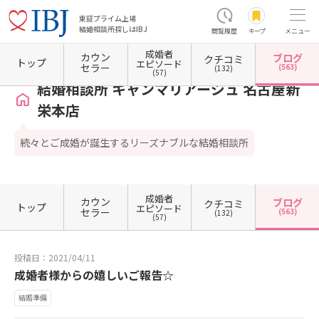
東証プライム上場
結婚相談所探しはIBJ
閲覧履歴
キープ
メニュー
成婚者
カウン
ブログ
クチコミ
ホーム
愛知県の結婚相談所
愛知県名古屋市
愛知県名古屋市東区
結婚相談所 キャン
トップ
エピソード
セラー
(563)
(132)
(57)
結婚相談所 キャンマリアージュ 名古屋新
栄本店
続々とご成婚が誕生するリーズナブルな結婚相談所
成婚者
カウン
ブログ
クチコミ
トップ
エピソード
セラー
(563)
(132)
(57)
投稿日：2021/04/11
成婚者様からの嬉しいご報告☆
結婚準備