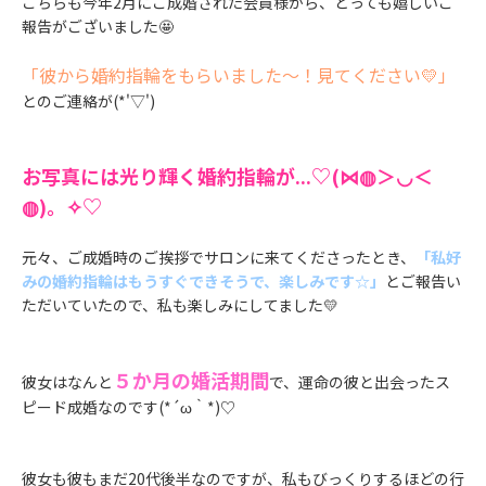
こちらも今年2月にご成婚された会員様から、とっても嬉しいご
報告がございました🤩
「彼から婚約指輪をもらいました～！見てください💛」
とのご連絡が(*'▽')
お写真には光り輝く婚約指輪が...♡(⋈◍＞◡＜
◍)。✧♡
元々、ご成婚時のご挨拶でサロンに来てくださったとき、
「私好
みの婚約指輪はもうすぐできそうで、楽しみです☆」
とご報告い
ただいていたので、私も楽しみにしてました💛
５か月の婚活期間
彼女はなんと
で、運命の彼と出会ったス
ピード成婚なのです(*´ω｀*)♡
彼女も彼もまだ20代後半なのですが、私もびっくりするほどの行