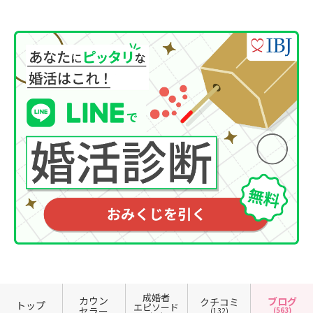
成婚者
カウン
ブログ
クチコミ
トップ
エピソード
セラー
(563)
(132)