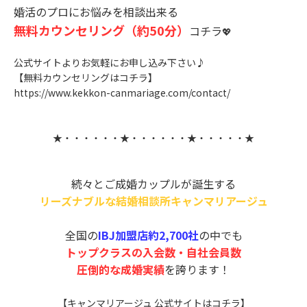
婚活のプロにお悩みを相談出来る
無料カウンセリング（約50分）
コチラ
💖
公式サイトよりお気軽にお申し込み下さい♪
【無料カウンセリングはコチラ】
https://www.kekkon-canmariage.com/contact/
★・・・・・・★・・・・・・★・・・・・★
続々とご成婚カップルが誕生する
リーズナブルな結婚相談所キャンマリアージ
ュ
全国の
IBJ加盟店約2,700社
の中でも
トップクラスの入会数・自社会員数
圧倒的な成婚実績
を誇ります！
【キャンマリアージュ 公式サイトはコチラ】