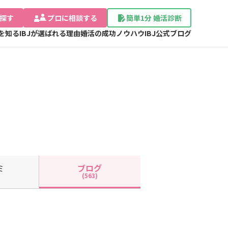
探す
プロに相談する
簡単1分 婚活診断
Jを知る
IBJが選ばれる理由
婚活の成功ノウハウ
IBJ公式ブログ
ミ
ブログ
(563)