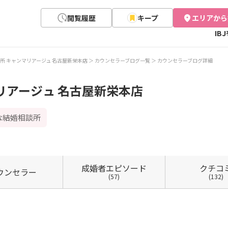
閲覧履歴
キープ
エリアから
IB
所 キャンマリアージュ 名古屋新栄本店
カウンセラーブログ一覧
カウンセラーブログ詳細
リアージュ 名古屋新栄本店
な結婚相談所
成婚者
エピソード
クチコ
ウン
セラー
(57)
(132)