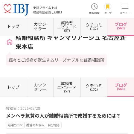
東証プライム上場
結婚相談所探しはIBJ
閲覧履歴
キープ
メニュー
成婚者
カウン
ブログ
クチコミ
ホーム
愛知県の結婚相談所
愛知県名古屋市
愛知県名古屋市東区
結婚相談所 キャン
トップ
エピソード
セラー
(563)
(132)
(57)
結婚相談所 キャンマリアージュ 名古屋新
栄本店
続々とご成婚が誕生するリーズナブルな結婚相談所
成婚者
カウン
ブログ
クチコミ
トップ
エピソード
セラー
(563)
(132)
(57)
投稿日：2026/05/28
メンヘラ気質の人が結婚相談所で成婚するためには？
婚活のコツ
婚活のお悩み
自分磨き