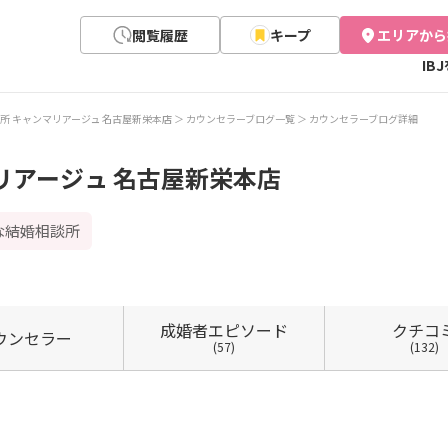
閲覧履歴
キープ
エリアから
IB
所 キャンマリアージュ 名古屋新栄本店
カウンセラーブログ一覧
カウンセラーブログ詳細
リアージュ 名古屋新栄本店
な結婚相談所
成婚者
エピソード
クチコ
ウン
セラー
(57)
(132)