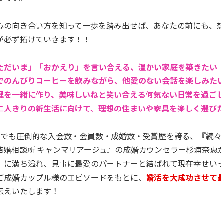
心の向き合い方を知って一歩を踏み出せば、あなたの前にも、
が必ず拓けていきます！！
ただいま」「おかえり」を言い合える、温かい家庭を築きたい
でのんびりコーヒーを飲みながら、他愛のない会話を楽しみた
理を一緒に作り、美味しいねと笑い合える何気ない日常を過ご
二人きりの新生活に向けて、理想の住まいや家具を楽しく選び
の中でも圧倒的な入会数・会員数・成婚数・受賞歴を誇る、『続
結婚相談所 キャンマリアージュ』の成婚カウンセラー杉浦奈恵
」に満ち溢れ、見事に最愛のパートナーと結ばれて現在幸せい
ご成婚カップル様のエピソードをもとに、
婚活を大成功させて
伝えいたします！