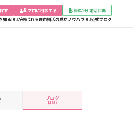
探す
プロに相談する
簡単1分 婚活診断
Jを知る
IBJが選ばれる理由
婚活の成功ノウハウ
IBJ公式ブログ
ミ
ブログ
(563)