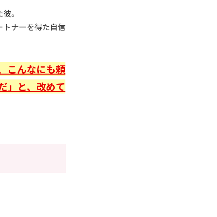
た彼。
ートナーを得た自信
、こんなにも頼
だ」と、改めて