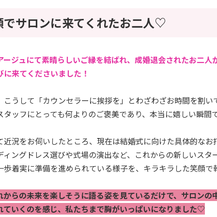
顔でサロンに来てくれたお二人♡
アージュにて素晴らしいご縁を結ばれ、成婚退会されたお二人
びに来てくださいました！
、こうして「カウンセラーに挨拶を」とわざわざお時間を割い
スタッフにとっても何よりのご褒美であり、本当に嬉しい瞬間
て近況をお伺いしたところ、現在は結婚式に向けた具体的なお
ディングドレス選びや式場の演出など、これからの新しいスタ
一歩着実に準備を進められている様子を、キラキラした笑顔で
れからの未来を楽しそうに語る姿を見ているだけで、サロンの
れていくのを感じ、私たちまで胸がいっぱいになりました♡