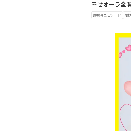
幸せオーラ全
成婚者エピソード
結