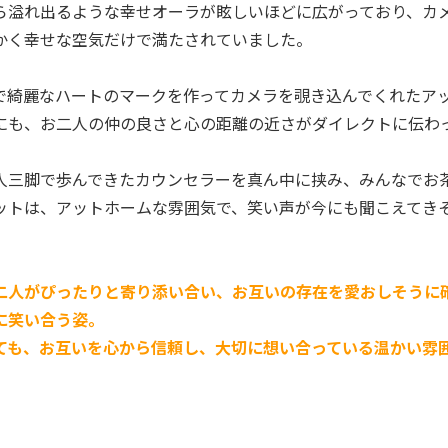
ら溢れ出るような幸せオーラが眩しいほどに広がっており、カ
かく幸せな空気だけで満たされていました。
で綺麗なハートのマークを作ってカメラを覗き込んでくれたア
にも、お二人の仲の良さと心の距離の近さがダイレクトに伝わ
人三脚で歩んできたカウンセラーを真ん中に挟み、みんなでお
ットは、アットホームな雰囲気で、笑い声が今にも聞こえてき
二人がぴったりと寄り添い合い、お互いの存在を愛おしそうに
に笑い合う姿。
ても、お互いを心から信頼し、大切に想い合っている温かい雰