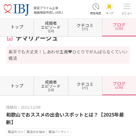
東証プライム上場
結婚相談所探しはIBJ
閲覧履歴
キープ
メニュー
成婚者
ブログ
クチコミ
ホーム
和歌山県の結婚相談所
和歌山県和歌山市
テマリアージュ
カウンセラーブログ
トップ
エピソード
(136)
(77)
(16)
テマリアージュ
奥手でも大丈夫！しあわせ主義♥ひとりでがんばらなくていい
婚活
成婚者
ブログ
クチコミ
トップ
エピソード
(136)
(77)
(16)
投稿日：2021/12/08
和歌山でおススメの出会いスポットとは？【2025年最
新】
婚活のコツ
婚活のお悩み
婚活パーティー