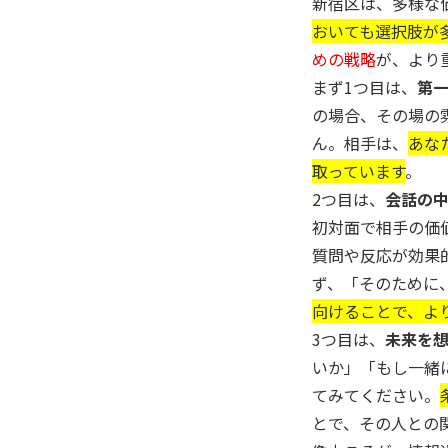
新宿区は、多様な
おいても選択肢が
めの戦略
が、より
まず1つ目は、
第
の場合、その場の
ん。相手は、
あな
取っています
。
2つ目は、
会話の
初対面で相手の価
質問や反応が効果
ず、「そのために
向けることで、よ
3つ目は、
未来を
いか」「もし一緒
てみてください。
とで、その人との