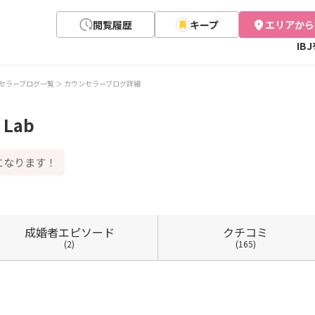
閲覧履歴
キープ
エリアから
IB
セラーブログ一覧
カウンセラーブログ詳細
 Lab
になります！
成婚者
エピソード
クチコミ
(2)
(165)