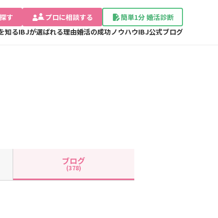
探す
プロに相談する
簡単1分 婚活診断
Jを知る
IBJが選ばれる理由
婚活の成功ノウハウ
IBJ公式ブログ
ブログ
(378)