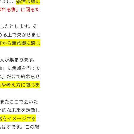
ゆえに、
婚活市場に
ばれる側」に回るた
したとします。そ
める上で欠かせませ
作から無意識に感じ
人が集まります。
動」に焦点を当てた
ね」だけで終わらせ
動や考え方に関心を
またここで会いた
体的な未来を想像し
常をイメージする
こ
るはずです。この想