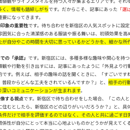
価値観やライフスタイルを持つ人々が集まるエリアです。それ
多く、情報も錯綜しがち
です。だからこそ、記事にあった
「選
重要になってきます。
一印象の重要性
です。待ち合わせを新宿区の人気スポットに設定
雰囲気に合った清潔感のある服装や振る舞いは、初頭効果を高
たが自分やこの時間を大切に思っているかどうかを、細かな所
中での「承認」
です。新宿区には、多種多様な趣味や関心を持つ
値観や行動を引き出すには、記事にあったように「外見より行
的です。例えば、相手の趣味の話を聞くときに、「すごいです
、普段からどんな工夫をされているんですか？」と、
相手の行
り深いコミュニケーションが生まれます
。
想像する視点
です。新宿区で待ち合わせをした場合、「この人と
に住むとしたら、新宿区のどの辺りがいいだろうか？」と、具
条件だけで相手を評価するのではなく、その人と共に過ごす日
関係性が自分にとって本当に心地よいものかどうかが見えてく