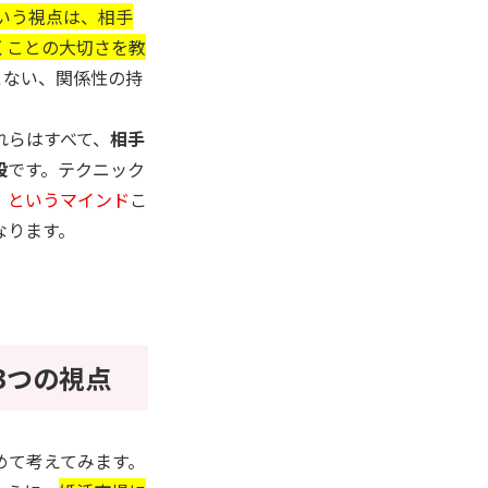
いう視点は、相手
くことの大切さを教
こない、関係性の持
れらはすべて、
相手
段
です。テクニック
」というマインド
こ
なります。
3つの視点
めて考えてみます。