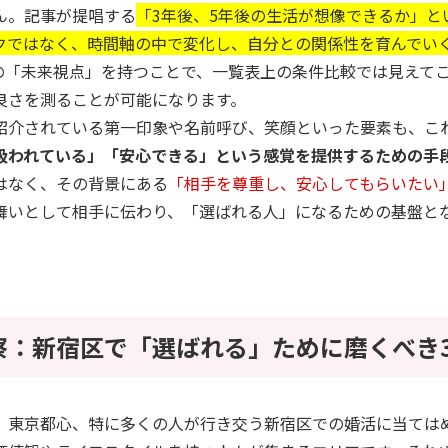
ん。記事が提唱する
「3年後、5年後の生活が想像できるか」と
クではなく、時間軸の中で変化し、自分との関係性を育んでい
の「未来視点」を持つことで、一覧表上の条件比較では見えて
良さを測ることが可能になります。
紹介されている第一印象や名前呼び、笑顔といった要素も、こ
扱われている」「安心できる」という感覚を提供するための手
はなく、その背景にある
「相手を尊重し、安心してもらいたい
舞いとして相手に伝わり、「選ばれる人」になるための基盤と
察：新宿区で「選ばれる」ために磨くべき
、東京都心、特に多くの人が行き交う新宿区での婚活に当ては