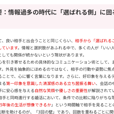
要：情報過多の時代に「選ばれる側」に回
て、良い相手と出会うことと同じくらい、
相手から「選ばれる
しています
。情報と選択肢があふれる中で、多くの人が「いい
としても関係が続かないという現状があります。
心を引き寄せるための具体的なコミュニケーション術として、
す。外見を抽象的にほめるのではなく、相手の行動や姿勢に焦
ることで、心に響く言葉になります。さらに、好印象を与える
まる
第一印象を意識した清潔感のある立ち居振る舞い
、会話の
手に安心感を与える
自然な笑顔
や
優しさの重要性
が解説されて
相手と同時進行する婚活において、条件での比較に陥りがちな
、5年後の生活が想像できるか
」という時間軸で相手を見ること
判断を助けるのが、「3回の壁」であり、回数を重ねるごとに関