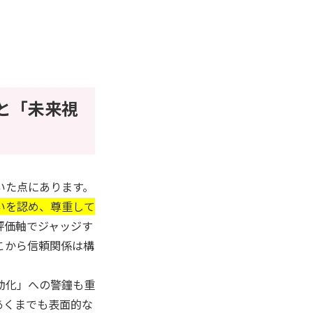
と「未来視
いた点にあります。
いを認め、尊重して
評価軸でジャッジす
こから信頼関係は構
動化」への警鐘も重
あくまでも表面的な